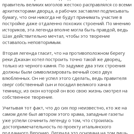
правитель великих моголов жестоко расправлялся со всеми
архитекторами дворца, а рабочих заставлял подписывать
бумагу, что они никогда не будут принимать участие в
постройке даже отдаленно похожих строений. По мнению
историков, эта легенда вполне могла быть правдой, ведь
Шах действительно мечтал, чтобы это творение
оставалось неповторимым.
Вторая легенда гласит, что на противоположном берегу
реки Джахан хотел построить точно такой же дворец,
только из черного камня. По задумке два этих строения
должны были символизировать вечный союз двух
влюбленных. Он не успел этого сделать, ведь правителя
сверг собственный сын и посадил великого хана в
темницу, из окон которой он всю свою жизнь смотрел на
собственное творение.
Учитывая тот факт, что до сих пор неизвестно, кто же на
самом деле был автором этого храма, западные газеты
уже успели сочинить легенду о том, что строилась
достопримечательность по проекту итальянского
подданного Веронио. Легенда это основана на том лишь