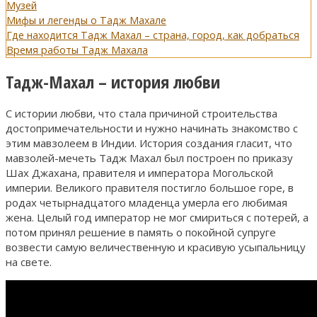
Музей
Мифы и легенды о Тадж Махале
Где находится Тадж Махал – страна, город, как добраться
Время работы Тадж Махала
Тадж-Махал – история любви
С истории любви, что стала причиной строительства
достопримечательности и нужно начинать знакомство с
этим мавзолеем в Индии. История создания гласит, что
мавзолей-мечеть Тадж Махал был построен по приказу
Шах Джахана, правителя и императора Могольской
империи. Великого правителя постигло большое горе, в
родах четырнадцатого младенца умерла его любимая
жена. Целый год император не мог смириться с потерей, а
потом принял решение в память о покойной супруге
возвести самую величественную и красивую усыпальницу
на свете.