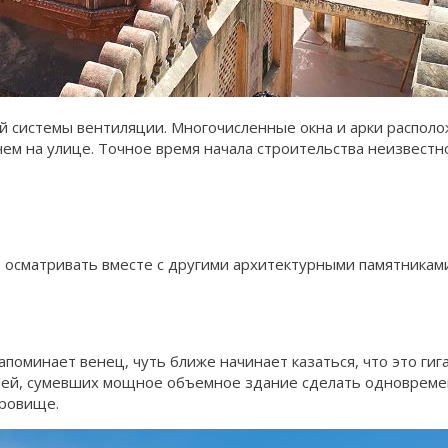
ой системы вентиляции. Многочисленные окна и арки распол
ем на улице. Точное время начала строительства неизвестно.
 осматривать вместе с другими архитектурными памятниками
поминает венец, чуть ближе начинает казаться, что это ги
телей, сумевших мощное объемное здание сделать одноврем
кровище.