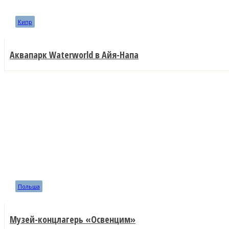
Кипр
Аквапарк Waterworld в Айя-Напа
Польша
Музей-концлагерь «Освенцим»