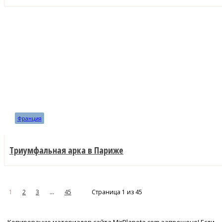
Франция
Триумфальная арка в Париже
1
2
3
...
45
Страница 1 из 45