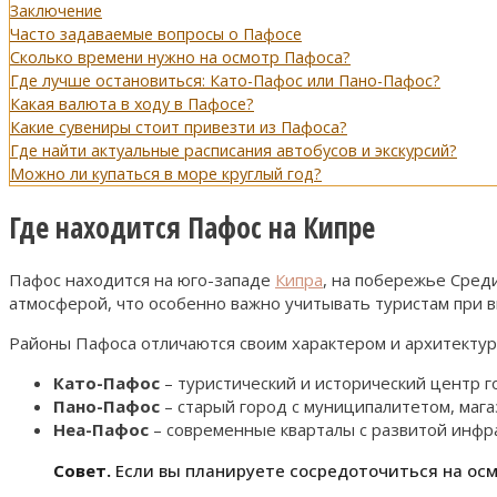
Заключение
Часто задаваемые вопросы о Пафосе
Сколько времени нужно на осмотр Пафоса?
Где лучше остановиться: Като-Пафос или Пано-Пафос?
Какая валюта в ходу в Пафосе?
Какие сувениры стоит привезти из Пафоса?
Где найти актуальные расписания автобусов и экскурсий?
Можно ли купаться в море круглый год?
Где находится Пафос на Кипре
Пафос находится на юго-западе
Кипра
, на побережье Сред
атмосферой, что особенно важно учитывать туристам при в
Районы Пафоса отличаются своим характером и архитектур
Като-Пафос
– туристический и исторический центр г
Пано-Пафос
– старый город с муниципалитетом, мага
Неа-Пафос
– современные кварталы с развитой инфр
Совет.
Если вы планируете сосредоточиться на осм