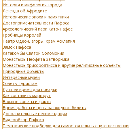
История и мифология города
Легенда об Афродите
Исторические эпохи и памятники
Достопримечательности Пафоса
Археологический парк Като-Пафос
Гробницы Королей
Театр Одеон, агоры, храм Асклепия
Замок Пафоса
Катакомбы Святой Соломонии
Монастырь Неофита Затворника
Монастырь Хрисороятисса и другие религиозные объекты
Природные объекты
Интересные музеи
Советы туристам
Лучшее время для поездки
Как составить маршрут
Важные советы и факты
Время работы и цены на входные билеты
Дополнительные рекомендации
Видеообзор Пафоса
Тематические подборки для самостоятельных путешественни