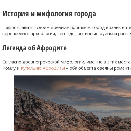
История и мифология города
Пафос славится своим древним прошлым: город возник ещё
переплелись археология, легенды, античные руины и ран
Легенда об Афродите
Согласно древнегреческой мифологии, именно в этих места
Ромиу и
Купальню Афродиты
– оба объекта овеяны романт