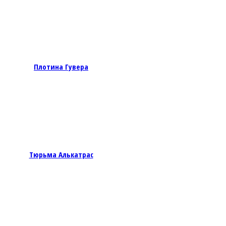
Плотина Гувера
Тюрьма Алькатрас