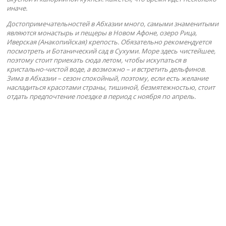
иначе.
Достопримечательностей в Абхазии много, самыми знаменитыми
являются монастырь и пещеры в Новом Афоне, озеро Рица,
Иверская (Анакопийская) крепость. Обязательно рекомендуется
посмотреть и Ботанический сад в Сухуми. Море здесь чистейшее,
поэтому стоит приехать сюда летом, чтобы искупаться в
кристально-чистой воде, а возможно – и встретить дельфинов.
Зима в Абхазии – сезон спокойный, поэтому, если есть желание
насладиться красотами страны, тишиной, безмятежностью, стоит
отдать предпочтение поездке в период с ноября по апрель.
ВЬЕТНАМ
ИНДИЯ
МАЛЬДИВЫ
ТАИЛАНД
ТУРЦИЯ