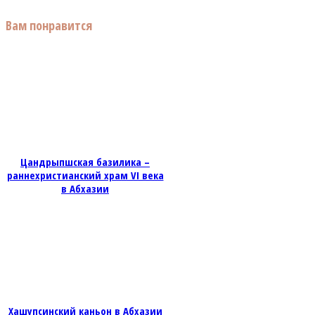
Вам понравится
Цандрыпшская базилика –
раннехристианский храм VI века
в Абхазии
Хашупсинский каньон в Абхазии