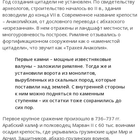
Год создания цитадели не установлен. По свидетельству
археологов, строительство началось во II в., здания
возводили до конца VII в. Современное название крепости
– Анакопийская, от дословного перевода с абхазского
«изрезанная». В нем отражены и ландшафт местности, и
многоуровневость построек. Римляне отзывались о
фортификационном сооружении как о «каменистой
цитадели», что звучит как «Трахея Анакопия».
Первые камни – мощные известняковые
валуны – заложили римляне. Тогда же и
установили ворота из монолитов,
вырубленных из скальных пород, которые
поставили над землей. С внутренней стороны
к ним можно подняться по каменным
ступеням – их остатки тоже сохранились до
сих пор.
Первое крупное сражение произошло в 736–737 гг.
Арабский халиф и полководец Марван II с 60 тыс. воинами
осадил крепость, где укрывались грузинские цари Мир и
Арчил. Защитников, абхазо-грузинских воинов,