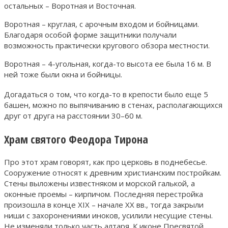
остальных – Воротная и Восточная.
Воротная – круглая, с арочным входом и бойницами.
Благодаря особой форме защитники получали
возможность практически кругового обзора местности.
Воротная – 4-угольная, когда-то высота ее была 16 м. В
ней тоже были окна и бойницы.
Догадаться о том, что когда-то в крепости было еще 5
башен, можно по выпячиванию в стенах, располагающихся
друг от друга на расстоянии 30–60 м.
Храм святого Феодора Тирона
Про этот храм говорят, как про церковь в поднебесье.
Сооружение относят к древним христианским постройкам.
Стены выложены известняком и морской галькой, а
оконные проемы – кирпичом. Последняя перестройка
произошла в конце XIX – начале XX вв., тогда закрыли
ниши с захоронениями иноков, усилили несущие стены.
Не изменяли только часть алтаря. К иконе Пресвятой