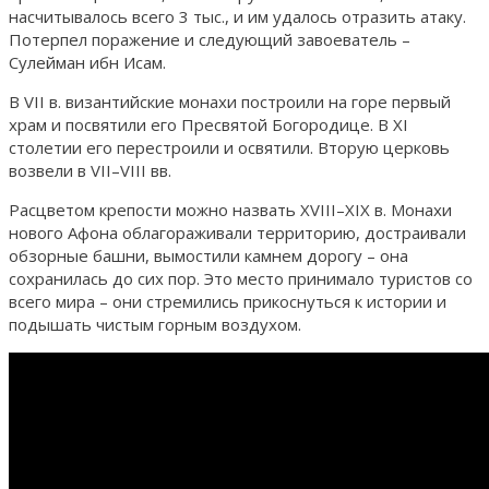
насчитывалось всего 3 тыс., и им удалось отразить атаку.
Потерпел поражение и следующий завоеватель –
Сулейман ибн Исам.
В VII в. византийские монахи построили на горе первый
храм и посвятили его Пресвятой Богородице. В XI
столетии его перестроили и освятили. Вторую церковь
возвели в VII–VIII вв.
Расцветом крепости можно назвать XVIII–XIX в. Монахи
нового Афона облагораживали территорию, достраивали
обзорные башни, вымостили камнем дорогу – она
сохранилась до сих пор. Это место принимало туристов со
всего мира – они стремились прикоснуться к истории и
подышать чистым горным воздухом.