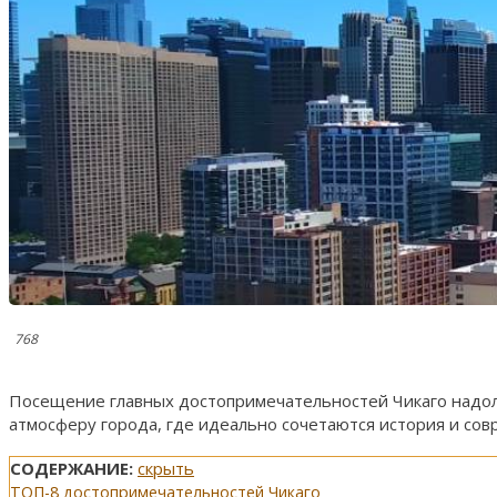
768
Посещение главных достопримечательностей Чикаго надолг
атмосферу города, где идеально сочетаются история и сов
СОДЕРЖАНИЕ:
скрыть
ТОП-8 достопримечательностей Чикаго