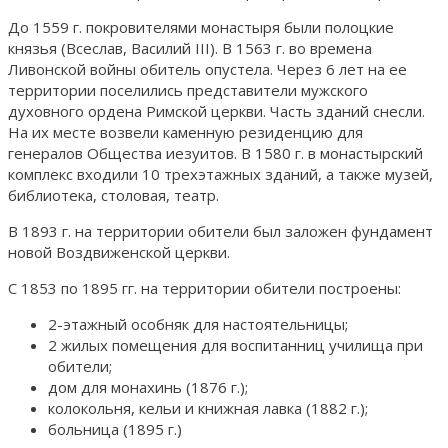
До 1559 г. покровителями монастыря были полоцкие
князья (Всеслав, Василий III). В 1563 г. во времена
Ливонской войны обитель опустела. Через 6 лет на ее
территории поселились представители мужского
духовного ордена Римской церкви. Часть зданий снесли.
На их месте возвели каменную резиденцию для
генералов Общества иезуитов. В 1580 г. в монастырский
комплекс входили 10 трехэтажных зданий, а также музей,
библиотека, столовая, театр.
В 1893 г. на территории обители был заложен фундамент
новой Воздвиженской церкви.
С 1853 по 1895 гг. на территории обители построены:
2-этажный особняк для настоятельницы;
2 жилых помещения для воспитанниц училища при
обители;
дом для монахинь (1876 г.);
колокольня, кельи и книжная лавка (1882 г.);
больница (1895 г.)