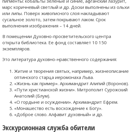
пигменты: кобальты зеленые и синие, афганский лазурит,
марс коричневый светлый и др. Доски выполнены из ольхи
или липы. Поверх живописного слоя накладывают
сусальное золото, затем покрывают лаком. Срок
выполнения изображения – 14 дней.
В помещении Духовно-просветительского центра
открыта библиотека. Ее фонд составляет 10 150
экземпляров.
Это литература духовно-нравственного содержания:
Житие и творения святых, например, жизнеописание
оптинского старца иеромонаха Льва.
«Жизнь как пример». Архимандрит Алипий (Воронов).
«Пути христианской жизни». Митрополит Сурожский
Анатолий (Блум).
«О гордыне и осуждении». Архимандрит Ефрем.
«Монашество есть восхождение к Богу».
«Доброе слово. Алфавит духовный» и др.
Экскурсионная служба обители