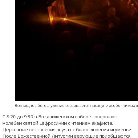
Всенощное богослужение совершается накануне особо чтимых п
С 8:20 до 9:30 в Воздвиженском соборе совершают
молебен святой Евфросинии с чтением акафиста.
Церковные песнопения звучат с благословения игуменьи.
После Божественной Литургии верующие приобщаются