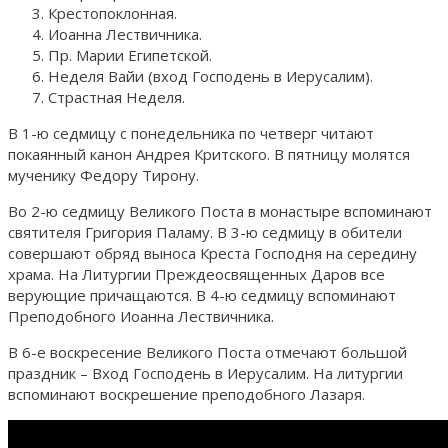
Крестопоклонная.
Иоанна Лествичника.
Пр. Марии Египетской.
Неделя Вайи (вход Господень в Иерусалим).
Страстная Неделя.
В 1-ю седмицу с понедельника по четверг читают
покаянный канон Андрея Критского. В пятницу молятся
мученику Федору Тирону.
Во 2-ю седмицу Великого Поста в монастыре вспоминают
святителя Григория Паламу. В 3-ю седмицу в обители
совершают обряд выноса Креста Господня на середину
храма. На Литургии Преждеосвященных Даров все
верующие причащаются. В 4-ю седмицу вспоминают
Преподобного Иоанна Лествичника.
В 6-е воскресение Великого Поста отмечают большой
праздник – Вход Господень в Иерусалим. На литургии
вспоминают воскрешение преподобного Лазаря.