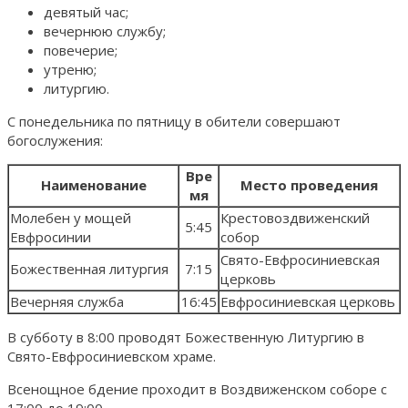
девятый час;
вечернюю службу;
повечерие;
утреню;
литургию.
С понедельника по пятницу в обители совершают
богослужения:
Вре
Наименование
Место проведения
мя
Молебен у мощей
Крестовоздвиженский
5:45
Евфросинии
собор
Свято-Евфросиниевская
Божественная литургия
7:15
церковь
Вечерняя служба
16:45
Евфросиниевская церковь
В субботу в 8:00 проводят Божественную Литургию в
Свято-Евфросиниевском храме.
Всенощное бдение проходит в Воздвиженском соборе с