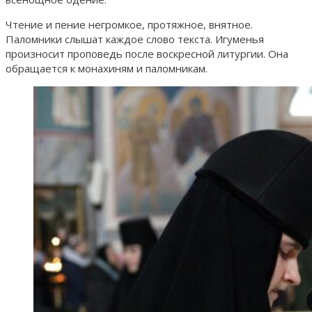
Чтение и пение негромкое, протяжное, внятное.
Паломники слышат каждое слово текста. Игуменья
произносит проповедь после воскресной литургии. Она
обращается к монахиням и паломникам.