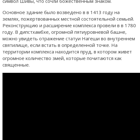
символ Шивы, что сочли божественным знаком.
Основное здание было возведено в в 1413 году на
землях, пожертвованных местной состоятельной семьей.
Реконструкцию и расширение комплекса провели в в 1780
году. В дипстхамбхе, огромной пятиуровневой башне,
можно увидеть отражение статуи Нагеши во внутреннем
святилище, если встать в определенной точке. На
территории комплекса находится пруд, в котором живет
огромное количество змей, которые почитаются как
священные.