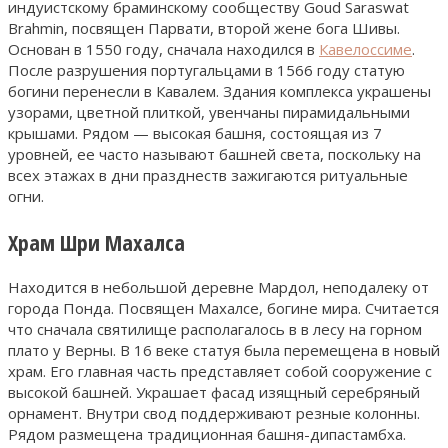
индуистскому браминскому сообществу Goud Saraswat
Brahmin, посвящен Парвати, второй жене бога Шивы.
Основан в 1550 году, сначала находился в
Кавелоссиме
.
После разрушения португальцами в 1566 году статую
богини перенесли в Кавалем. Здания комплекса украшены
узорами, цветной плиткой, увенчаны пирамидальными
крышами. Рядом — высокая башня, состоящая из 7
уровней, ее часто называют башней света, поскольку на
всех этажах в дни празднеств зажигаются ритуальные
огни.
Храм Шри Махалса
Находится в небольшой деревне Мардол, неподалеку от
города Понда. Посвящен Махалсе, богине мира. Считается
что сначала святилище располагалось в в лесу на горном
плато у Верны. В 16 веке статуя была перемещена в новый
храм. Его главная часть представляет собой сооружение с
высокой башней. Украшает фасад изящный серебряный
орнамент. Внутри свод поддерживают резные колонны.
Рядом размещена традиционная башня-дипастамбха.