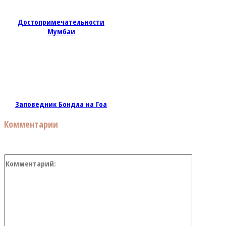
Достопримечательности
Мумбаи
Заповедник Бондла на Гоа
Комментарии
Коммент