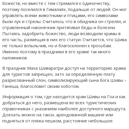
божеств, но вместе с тем стремился к одиночеству,
поэтому поселился в Гималаях, подальше от людей. Он мог
управлять всеми животными и птицами, его символами
были лук и стрелы. Считалось что в обидчика он стрелял, и
отравленный наконечник притягивал беды и болезни.
Пытаясь задобрить божество, люди возводили храмы в
его часть, размещая в них его статуи. Считается, что Шива
не только вспыльчив, но и благосклонен к просьбам.
Именно поэтому в праздники в его храме так много
паломников.
В праздник Маха Шиваратри доступ на территорию храма
для туристов запрещен, зато за определённую плату
разрисованный слон, символизирующий сына бога Шивы –
Ганеша, благословит своим хоботом.
Информация о том, где находится храм Шивы на Гоа и как
добраться до него, размещена во всех туристических
справочниках с указанием наиболее доступного маршрута.
Доехать можно на такси, арендованной машине или
подняться от пляжа пешком, расстояние небольшое.