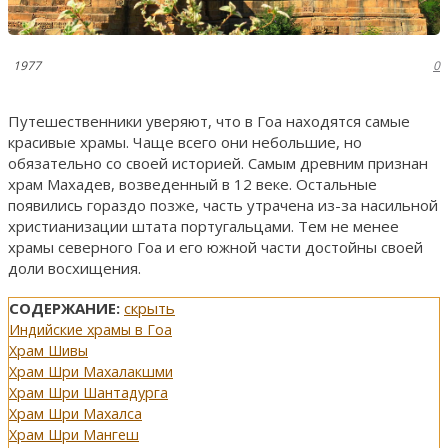
1977
0
Путешественники уверяют, что в Гоа находятся самые
красивые храмы. Чаще всего они небольшие, но
обязательно со своей историей. Самым древним признан
храм Махадев, возведенный в 12 веке. Остальные
появились гораздо позже, часть утрачена из-за насильной
христианизации штата португальцами. Тем не менее
храмы северного Гоа и его южной части достойны своей
доли восхищения.
СОДЕРЖАНИЕ:
скрыть
Индийские храмы в Гоа
Храм Шивы
Храм Шри Махалакшми
Храм Шри Шантадурга
Храм Шри Махалса
Храм Шри Мангеш