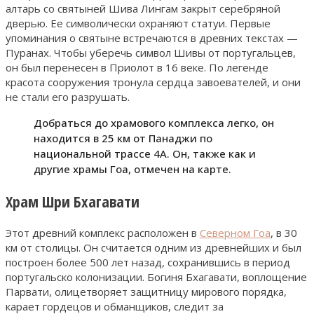
алтарь со святыней Шива Лингам закрыт серебряной
дверью. Ее символически охраняют статуи. Первые
упоминания о святыне встречаются в древних текстах —
Пуранах. Чтобы уберечь символ Шивы от португальцев,
он был перенесен в Приолот в 16 веке. По легенде
красота сооружения тронула сердца завоевателей, и они
не стали его разрушать.
Добраться до храмового комплекса легко, он
находится в 25 км от Панаджи по
национальной трассе 4А. Он, также как и
другие храмы Гоа, отмечен на карте.
Храм Шри Бхагавати
Этот древний комплекс расположен в
Северном Гоа
, в 30
км от столицы. Он считается одним из древнейших и был
построен более 500 лет назад, сохранившись в период
португальско колонизации. Богиня Бхагавати, воплощение
Парвати, олицетворяет защитницу мирового порядка,
карает гордецов и обманщиков, следит за