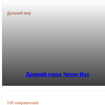
Древний мир
Древний город Чичен-Ица
ТОП направлений