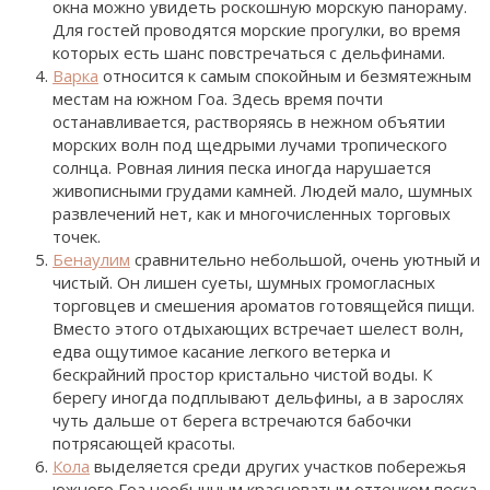
окна можно увидеть роскошную морскую панораму.
Для гостей проводятся морские прогулки, во время
которых есть шанс повстречаться с дельфинами.
Варка
относится к самым спокойным и безмятежным
местам на южном Гоа. Здесь время почти
останавливается, растворяясь в нежном объятии
морских волн под щедрыми лучами тропического
солнца. Ровная линия песка иногда нарушается
живописными грудами камней. Людей мало, шумных
развлечений нет, как и многочисленных торговых
точек.
Бенаулим
сравнительно небольшой, очень уютный и
чистый. Он лишен суеты, шумных громогласных
торговцев и смешения ароматов готовящейся пищи.
Вместо этого отдыхающих встречает шелест волн,
едва ощутимое касание легкого ветерка и
бескрайний простор кристально чистой воды. К
берегу иногда подплывают дельфины, а в зарослях
чуть дальше от берега встречаются бабочки
потрясающей красоты.
Кола
выделяется среди других участков побережья
южного Гоа необычным красноватым оттенком песка