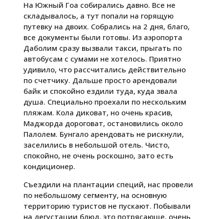
На Южный Гоа собирались давно. Все не
складывалось, а тут попали на горящую
путевку на двоих. Собрались на 2 дня, благо,
все документы были готовы. Из аэропорта
Даболим сразу вызвали такси, прыгать по
автобусам с сумами не хотелось. Приятно
удивило, что рассчитались действительно
по счетчику. Дальше просто арендовали
байк и спокойно ездили туда, куда звала
душа. Специально проехали по нескольким
пляжам. Кола диковат, но очень красив,
Маджорда дороговат, остановились около
Палолем. Бунгало арендовать не рискнули,
заселились в небольшой отель. Чисто,
спокойно, не очень роскошно, зато есть
кондиционер.
Съездили на плантации специй, нас провели
по небольшому сегменту, на основную
территорию туристов не пускают. Побывали
на дегустации блюд, это потрясающе, очень