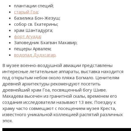
плантации специй;
старый Гоа
;
базилика Бон-Жезуш;
собор св. Екатерины;
храм Шантадурга;
форт Агуада
;
Заповедник Бхагван Махавир;
пещеры Арвалем;
водопад Дудхсагар
.
В музее военно-воздушной авиации представлены
интересные летательные аппараты, выставка находится
под открытым небом около пляжа Богмало. Ценителям
древней архитектуры рекомендуют посетить
древнейший храм Гоа, посвященный богу Шиве.
Махадева высечен из гранитной скалы, временем его
создания исследователи называют 13 век. Поездку к
храму часто совмещают с посещением музея Креста,
известного уникальной коллекцией распятий различных
эпох.