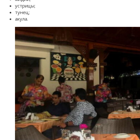
устрицы;
тунец;
акула.