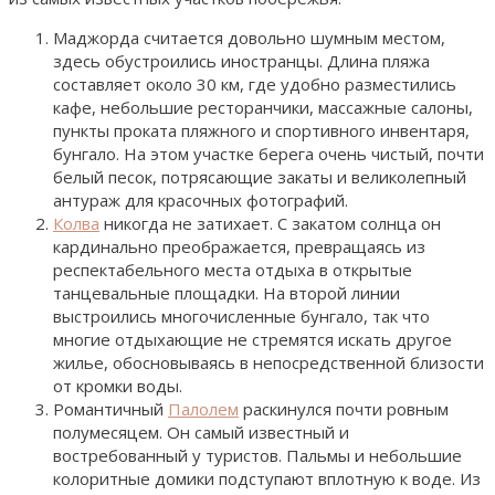
Маджорда считается довольно шумным местом,
здесь обустроились иностранцы. Длина пляжа
составляет около 30 км, где удобно разместились
кафе, небольшие ресторанчики, массажные салоны,
пункты проката пляжного и спортивного инвентаря,
бунгало. На этом участке берега очень чистый, почти
белый песок, потрясающие закаты и великолепный
антураж для красочных фотографий.
Колва
никогда не затихает. С закатом солнца он
кардинально преображается, превращаясь из
респектабельного места отдыха в открытые
танцевальные площадки. На второй линии
выстроились многочисленные бунгало, так что
многие отдыхающие не стремятся искать другое
жилье, обосновываясь в непосредственной близости
от кромки воды.
Романтичный
Палолем
раскинулся почти ровным
полумесяцем. Он самый известный и
востребованный у туристов. Пальмы и небольшие
колоритные домики подступают вплотную к воде. Из