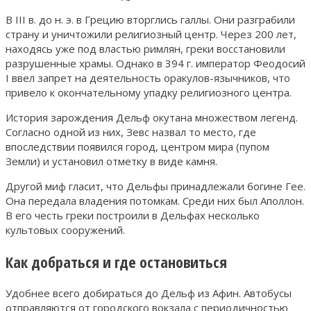
В III в. до н. э. в Грецию вторглись галлы. Они разграбили
страну и уничтожили религиозный центр. Через 200 лет,
находясь уже под властью римлян, греки восстановили
разрушенные храмы. Однако в 394 г. император Феодосий
I ввел запрет на деятельность оракулов-язычников, что
привело к окончательному упадку религиозного центра.
История зарождения Дельф окутана множеством легенд.
Согласно одной из них, Зевс назвал то место, где
впоследствии появился город, центром мира (пупом
Земли) и установил отметку в виде камня.
Другой миф гласит, что Дельфы принадлежали богине Гее.
Она передала владения потомкам. Среди них был Аполлон.
В его честь греки построили в Дельфах несколько
культовых сооружений.
Как добраться и где остановиться
Удобнее всего добираться до Дельф из Афин. Автобусы
отправляются от городского вокзала с периодичностью