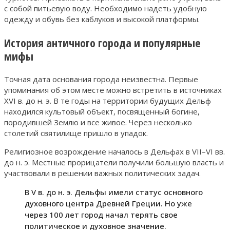
с собой питьевую воду. Необходимо надеть удобную
одежду и обувь без каблуков и высокой платформы.
История античного города и популярные
мифы
Точная дата основания города неизвестна. Первые
упоминания об этом месте можно встретить в источниках
XVI в. до н. э. В те годы на территории будущих Дельф
находился культовый объект, посвященный богине,
породившей Землю и все живое. Через несколько
столетий святилище пришло в упадок.
Религиозное возрождение началось в Дельфах в VII–VI вв.
до н. э. Местные прорицатели получили большую власть и
участвовали в решении важных политических задач.
В V в. до н. э. Дельфы имели статус основного
духовного центра Древней Греции. Но уже
через 100 лет город начал терять свое
политическое и духовное значение.