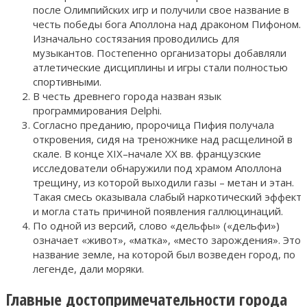
после Олимпийских игр и получили свое название в
честь победы бога Аполлона над драконом Пифоном.
Изначально состязания проводились для
музыкантов. Постепенно организаторы добавляли
атлетические дисциплины и игры стали полностью
спортивными.
В честь древнего города назван язык
программирования Delphi.
Согласно преданию, пророчица Пифия получала
откровения, сидя на треножнике над расщелиной в
скале. В конце XIX–начале ХХ вв. французские
исследователи обнаружили под храмом Аполлона
трещину, из которой выходили газы – метан и этан.
Такая смесь оказывала слабый наркотический эффект
и могла стать причиной появления галлюцинаций.
По одной из версий, слово «дельфы» («дельфи»)
означает «живот», «матка», «место зарождения». Это
название земле, на которой был возведен город, по
легенде, дали моряки.
Главные достопримечательности города