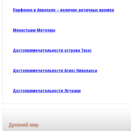
Парфенон в Акрополе – величие античных времен
Монастыри Метеоры
Достопримечательности острова Тасос
Достопримечательности Агиос Николаоса
Достопримечательности Лутраки
Древний мир