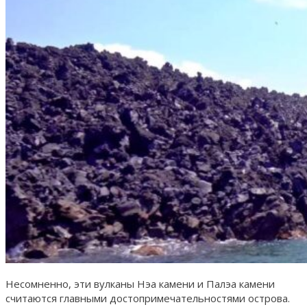
Несомненно, эти вулканы Нэа камени и Палэа камени
считаются главными достопримечательностями острова.