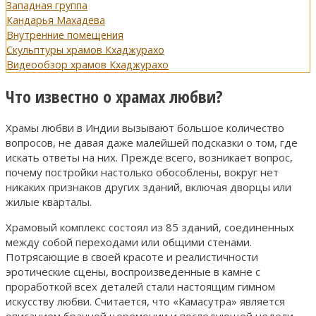
Западная группа
Кандарья Махадева
Внутренние помещения
Скульптуры храмов Кхаджурахо
Видеообзор храмов Кхаджурахо
Что известно о храмах любви?
Храмы любви в Индии вызывают большое количество
вопросов, не давая даже малейшей подсказки о том, где
искать ответы на них. Прежде всего, возникает вопрос,
почему постройки настолько обособлены, вокруг нет
никаких признаков других зданий, включая дворцы или
жилые кварталы.
Храмовый комплекс состоял из 85 зданий, соединенных
между собой переходами или общими стенами.
Потрясающие в своей красоте и реалистичности
эротические сцены, воспроизведенные в камне с
проработкой всех деталей стали настоящим гимном
искусству любви. Считается, что «Камасутра» является
описанием брачной церемонии и последующей недели