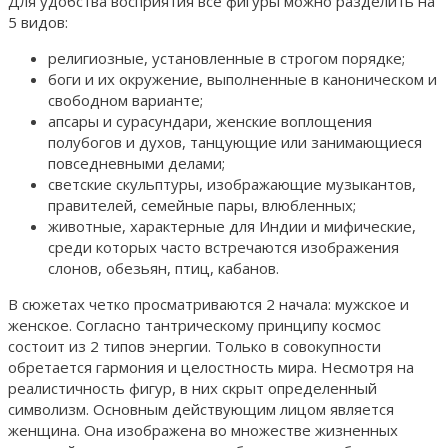
Для удобства восприятия все фигуры можно разделить на
5 видов:
религиозные, установленные в строгом порядке;
боги и их окружение, выполненные в каноническом и
свободном варианте;
апсары и сурасундари, женские воплощения
полубогов и духов, танцующие или занимающиеся
повседневными делами;
светские скульптуры, изображающие музыкантов,
правителей, семейные пары, влюбленных;
животные, характерные для Индии и мифические,
среди которых часто встречаются изображения
слонов, обезьян, птиц, кабанов.
В сюжетах четко просматриваются 2 начала: мужское и
женское. Согласно тантрическому принципу космос
состоит из 2 типов энергии. Только в совокупности
обретается гармония и целостность мира. Несмотря на
реалистичность фигур, в них скрыт определенный
символизм. Основным действующим лицом является
женщина. Она изображена во множестве жизненных