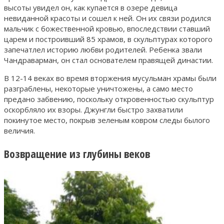
высоты увидел он, как купается в озере девица
невиданной красоты и сошел к ней. Он их связи родился
мальчик с божественной кровью, впоследствии ставший
царем и построивший 85 храмов, в скульптурах которого
запечатлел историю любви родителей. Ребенка звали
Чандраварман, он стал основателем правящей династии.
В 12-14 веках во время вторжения мусульман храмы были
разграблены, некоторые уничтожены, а само место
предано забвению, поскольку откровенностью скульптур
оскорбляло их взоры. Джунгли быстро захватили
покинутое место, покрыв зеленым ковром следы былого
величия.
Возвращение из глубины веков