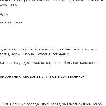
падного побережья пологий. Его длина достигает 190 км. А
400-500 м.
воды.
ми способами:
го, что водоем является важной логистической артерией,
сия, Керчь, Варна, Батуми и так далее.
ся. Поэтому здесь можно встретить большое количество
прибрежных городов выступают в роли военно-
го были большие города. Люди жили, занимались промыслом.