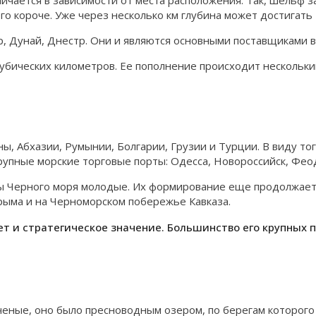
ичается в зависимости от места расположения. Так, шельф за
 короче. Уже через несколько км глубина может достигать 
р, Дунай, Днестр. Они и являются основными поставщиками 
убических километров. Ее пополнение происходит нескольки
ны, Абхазии, Румынии, Болгарии, Грузии и Турции. В виду то
пные морские торговые порты: Одесса, Новороссийск, Феодо
ры Черного моря молодые. Их формирование еще продолжает
рыма и на Черноморском побережье Кавказа.
т и стратегическое значение. Большинство его крупных 
т ученые, оно было пресноводным озером, по берегам которо