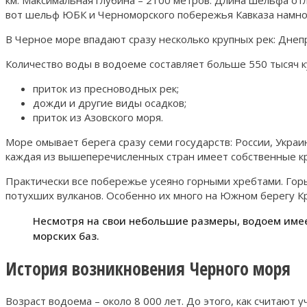
км. Максимальная глубина – 2100 метров. Длина шельфа отл
вот шельф ЮБК и Черноморского побережья Кавказа намного
В Черное море впадают сразу несколько крупных рек: Днеп
Количество воды в водоеме составляет больше 550 тысяч к
приток из пресноводных рек;
дожди и другие виды осадков;
приток из Азовского моря.
Море омывает берега сразу семи государств: России, Украи
каждая из вышеперечисленных стран имеет собственные кру
Практически все побережье усеяно горными хребтами. Го
потухших вулканов. Особенно их много на Южном берегу К
Несмотря на свои небольшие размеры, водоем имее
морских баз.
История возникновения Черного моря
Возраст водоема – около 8 000 лет. До этого, как считаю