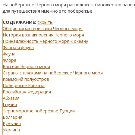
На побережье Черного моря расположено множество заповед
для путешествия именно это побережье.
СОДЕРЖАНИЕ:
скрыть
Общие характеристики Черного моря
История возникновения Черного моря
Принадлежность Черного моря к океану
Флора и фауна
Фауна
Флора
Бассейн Черного моря
Страны с пляжами на побережье Черного моря
Крымский полуостров
Побережье Кавказа
Российская Федерация
Абхазия
Грузия
Черноморское побережье Турции
Болгария
Румыния
Украина