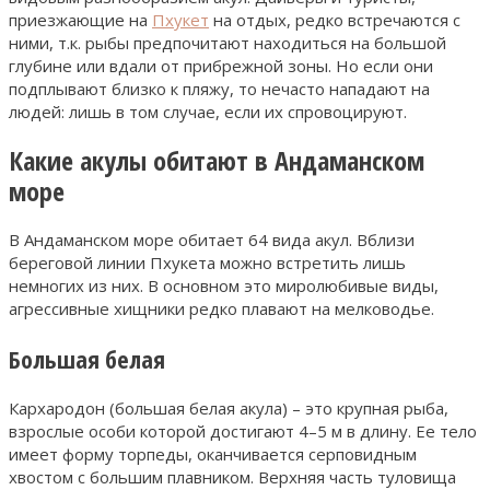
приезжающие на
Пхукет
на отдых, редко встречаются с
ними, т.к. рыбы предпочитают находиться на большой
глубине или вдали от прибрежной зоны. Но если они
подплывают близко к пляжу, то нечасто нападают на
людей: лишь в том случае, если их спровоцируют.
Какие акулы обитают в Андаманском
море
В Андаманском море обитает 64 вида акул. Вблизи
береговой линии Пхукета можно встретить лишь
немногих из них. В основном это миролюбивые виды,
агрессивные хищники редко плавают на мелководье.
Большая белая
Кархародон (большая белая акула) – это крупная рыба,
взрослые особи которой достигают 4–5 м в длину. Ее тело
имеет форму торпеды, оканчивается серповидным
хвостом с большим плавником. Верхняя часть туловища