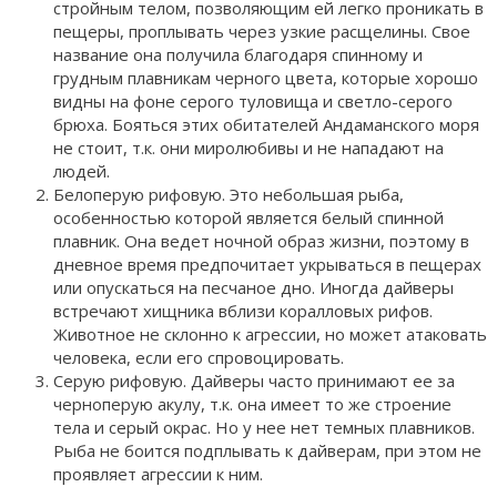
стройным телом, позволяющим ей легко проникать в
пещеры, проплывать через узкие расщелины. Свое
название она получила благодаря спинному и
грудным плавникам черного цвета, которые хорошо
видны на фоне серого туловища и светло-серого
брюха. Бояться этих обитателей Андаманского моря
не стоит, т.к. они миролюбивы и не нападают на
людей.
Белоперую рифовую. Это небольшая рыба,
особенностью которой является белый спинной
плавник. Она ведет ночной образ жизни, поэтому в
дневное время предпочитает укрываться в пещерах
или опускаться на песчаное дно. Иногда дайверы
встречают хищника вблизи коралловых рифов.
Животное не склонно к агрессии, но может атаковать
человека, если его спровоцировать.
Серую рифовую. Дайверы часто принимают ее за
черноперую акулу, т.к. она имеет то же строение
тела и серый окрас. Но у нее нет темных плавников.
Рыба не боится подплывать к дайверам, при этом не
проявляет агрессии к ним.