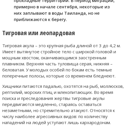
прохладные территории. В период миграции,
примерно в начале сентября, некоторые из
них заплывают в воды Таиланда, но не
приближаются к берегу.
Тигровая или леопардовая
Тигровая акула – это крупная рыба длиной от 3 до 4,2 м.
Имеет вытянутое стройное тело с широкой головой и
мощным хвостом, оканчивающимся заостренным
плавником. Верхняя часть туловища серая, нижняя –
беловатая. У молодых особей по бокам есть темные
поперечные полосы, которые со временем бледнеют.
Хищники питаются падалью, охотятся на рыб, моллюсков,
рептилий, морских птиц и млекопитающих. Во время
поиска и преследования жертвы тигровые акулы
передвигаются медленно, стараясь оставаться
незаметными, но стремительно атакуют. Относятся к
числу наиболее агрессивных видов: по количеству
нападений на людей уступают лишь кархародонам.