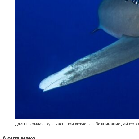
Длиннокрылая акула часто привлекает к себе внимание дайверо
Акула мако