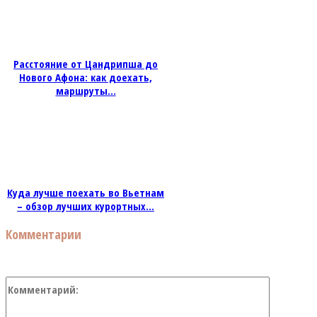
Расстояние от Цандрипша до
Нового Афона: как доехать,
маршруты...
Куда лучше поехать во Вьетнам
– обзор лучших курортных...
Комментарии
Коммент