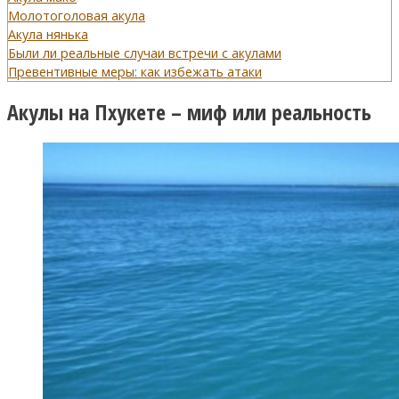
Молотоголовая акула
Акула нянька
Были ли реальные случаи встречи с акулами
Превентивные меры: как избежать атаки
Акулы на Пхукете – миф или реальность