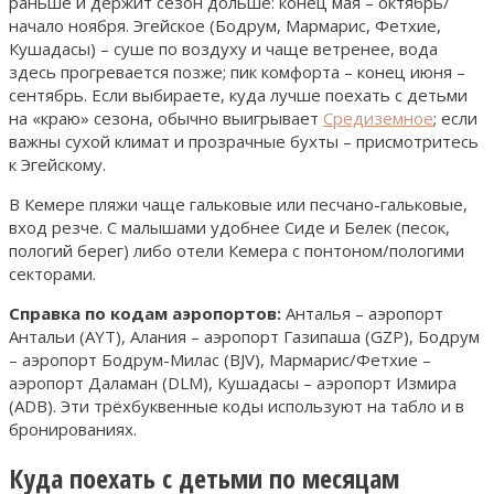
раньше и держит сезон дольше: конец мая – октябрь/
начало ноября. Эгейское (Бодрум, Мармарис, Фетхие,
Кушадасы) – суше по воздуху и чаще ветренее, вода
здесь прогревается позже; пик комфорта – конец июня –
сентябрь. Если выбираете, куда лучше поехать с детьми
на «краю» сезона, обычно выигрывает
Средиземное
; если
важны сухой климат и прозрачные бухты – присмотритесь
к Эгейскому.
В Кемере пляжи чаще гальковые или песчано-гальковые,
вход резче. С малышами удобнее Сиде и Белек (песок,
пологий берег) либо отели Кемера с понтоном/пологими
секторами.
Справка по кодам аэропортов:
Анталья – аэропорт
Антальи (AYT), Алания – аэропорт Газипаша (GZP), Бодрум
– аэропорт Бодрум-Милас (BJV), Мармарис/Фетхие –
аэропорт Даламан (DLM), Кушадасы – аэропорт Измира
(ADB). Эти трёхбуквенные коды используют на табло и в
бронированиях.
Куда поехать с детьми по месяцам