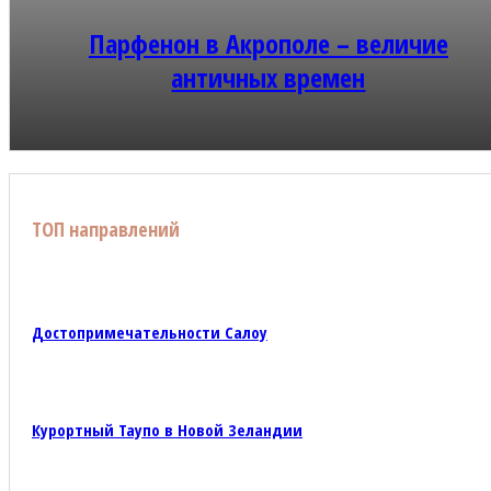
Парфенон в Акрополе – величие
античных времен
ТОП направлений
Достопримечательности Салоу
Курортный Таупо в Новой Зеландии