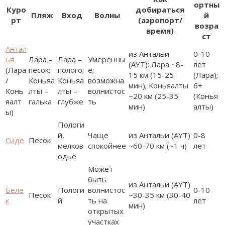
ортны
Куро
добираться
Пляж
Вход
Волны
й
рт
(аэропорт/
возра
время)
ст
Антал
из Антальи
0-10
ья
Лара –
Лара –
Умеренны
(AYT): Лара ~8-
лет
(Лара
песок;
полого;
е;
15 км (15-25
(Лара);
/
Коньяа
Коньяа
возможна
мин); Коньяалты
6+
Конь
лты –
лты –
волнистос
~20 км (25-35
(Конья
яалт
галька
глубже
ть
мин)
алты)
ы)
Пологи
й,
Чаще
из Антальи (AYT)
0-8
Сиде
Песок
мелков
спокойнее
~60-70 км (~1 ч)
лет
одье
Может
быть
из Антальи (AYT)
Беле
Пологи
волнистос
0-10
Песок
~30-35 км (30-40
к
й
ть на
лет
мин)
открытых
участках