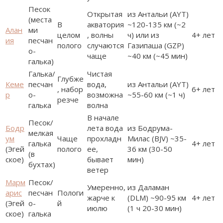
Песок
Открытая
из Антальи (AYT)
(места
В
акватория
~120-135 км (~2
Алан
ми
целом
, волны
ч) или из
4+ лет
ия
песчан
полого
случаются
Газипаша (GZP)
о-
чаще
~40 км (~45 мин)
галька)
Галька/
Чистая
Глубже
Кеме
песчан
вода,
из Антальи (AYT)
, набор
6+ лет
р
о-
возможна
~55-60 км (~1 ч)
резче
галька
волна
В начале
Песок/
Бодр
лета вода
из Бодрума-
мелкая
ум
Чаще
прохладн
Милас (BJV) ~35-
галька
4+ лет
(Эгей
полого
ее,
36 км (30-50
(в
ское)
бывает
мин)
бухтах)
ветер
Марм
Песок/
Умеренно,
из Даламан
арис
песчан
Пологи
жарче к
(DLM) ~90-95 км
4+ лет
(Эгей
о-
й
июлю
(1 ч 20-30 мин)
ское)
галька