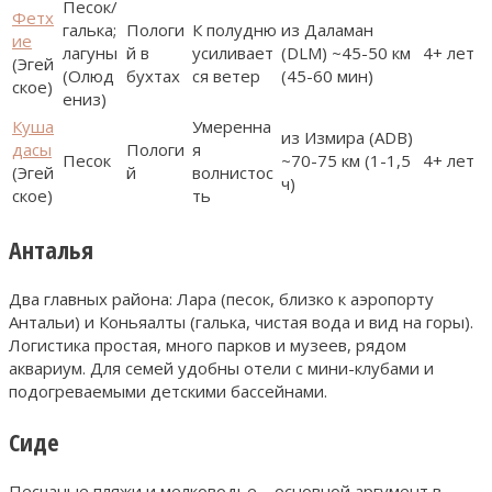
Песок/
Фетх
галька;
Пологи
К полудню
из Даламан
ие
лагуны
й в
усиливает
(DLM) ~45-50 км
4+ лет
(Эгей
(Олюд
бухтах
ся ветер
(45-60 мин)
ское)
ениз)
Куша
Умеренна
из Измира (ADB)
дасы
Пологи
я
Песок
~70-75 км (1-1,5
4+ лет
(Эгей
й
волнистос
ч)
ское)
ть
Анталья
Два главных района: Лара (песок, близко к аэропорту
Антальи) и Коньяалты (галька, чистая вода и вид на горы).
Логистика простая, много парков и музеев, рядом
аквариум. Для семей удобны отели с мини-клубами и
подогреваемыми детскими бассейнами.
Сиде
Песчаные пляжи и мелководье – основной аргумент в