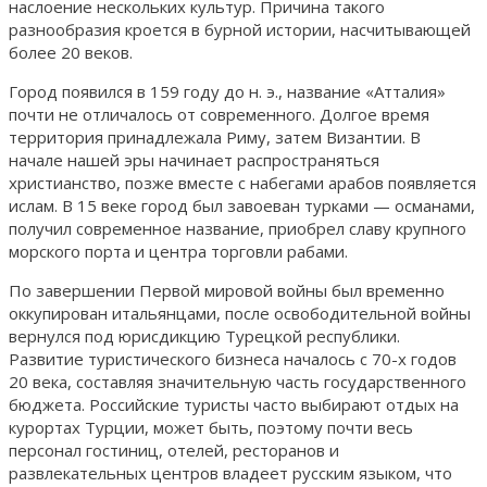
наслоение нескольких культур. Причина такого
разнообразия кроется в бурной истории, насчитывающей
более 20 веков.
Город появился в 159 году до н. э., название «Атталия»
почти не отличалось от современного. Долгое время
территория принадлежала Риму, затем Византии. В
начале нашей эры начинает распространяться
христианство, позже вместе с набегами арабов появляется
ислам. В 15 веке город был завоеван турками — османами,
получил современное название, приобрел славу крупного
морского порта и центра торговли рабами.
По завершении Первой мировой войны был временно
оккупирован итальянцами, после освободительной войны
вернулся под юрисдикцию Турецкой республики.
Развитие туристического бизнеса началось с 70-х годов
20 века, составляя значительную часть государственного
бюджета. Российские туристы часто выбирают отдых на
курортах Турции, может быть, поэтому почти весь
персонал гостиниц, отелей, ресторанов и
развлекательных центров владеет русским языком, что