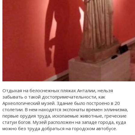
Отдыхая на белоснежных пляжах Анталии, нельзя
забывать о такой достопримечательности, как
Археологический музей. Здание было построено в 20
столетии. В нем находятся экспонаты времен эллинизма,
первые орудия труда, ископаемые животные, греческие
статуи богов. Музей расположен на западе города, куда
можно без труда добраться на городском автобусе.