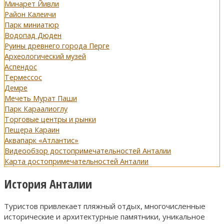
Минарет Йивли
Район Калеичи
Парк миниатюр
Водопад Дюден
Руины древнего города Перге
Археологический музей
Аспендос
Термессос
Демре
Мечеть Мурат Паши
Парк Караалиоглу
Торговые центры и рынки
Пещера Караин
Аквапарк «Атлантис»
Видеообзор достопримечательностей Анталии
Карта достопримечательностей Анталии
История Анталии
Туристов привлекает пляжный отдых, многочисленные
исторические и архитектурные памятники, уникальное