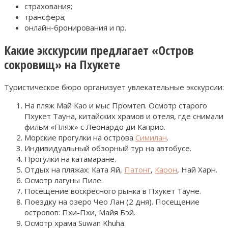
страхования;
трансфера;
онлайн-бронирования и пр.
Какие экскурсии предлагает «Остров
сокровищ» на Пхукете
Туристическое бюро организует увлекательные экскурсии:
На пляж Май Као и мыс Промтеп. Осмотр старого
Пхукет Тауна, китайских храмов и отеля, где снимали
фильм «Пляж» с Леонардо ди Каприо.
Морские прогулки на острова
Симилан
.
Индивидуальный обзорный тур на автобусе.
Прогулки на катамаране.
Отдых на пляжах: Ката Яй,
Патонг
,
Карон
, Най Харн.
Осмотр лагуны Пиле.
Посещение воскресного рынка в Пхукет Тауне.
Поездку на озеро Чео Лан (2 дня). Посещение
островов: Пхи-Пхи, Майя Бэй.
Осмотр храма Suwan Khuha.