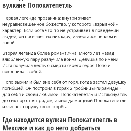
вулкане Попокатепетль
Первая легенда прозаична: внутри живет
неуравновешенное божество, у которого «взрывной»
характер. Если бога что-то не устраивает в поведении
людей, он посылает на них кару, извергаясь пеплом и
лавой.
Вторая легенда более романтична. Много лет назад
влюбленную пару разлучила война. Девушка по имени
Иста получила весть о смерти своего героя Попо и
покончила с собой.
Попо выжил и был вне себя от горя, когда застал девушку
погибшей. Он построил в горах 2 гробницы-пирамиды –
для себя и своей любимой. Попокатепетль и Истаксиуатль
до сих пор стоят рядом, и иногда мощный Попокатепетль
изливает наружу свою скорбь.
Где находится вулкан Попокатепетль в
Мексике и как до него добраться