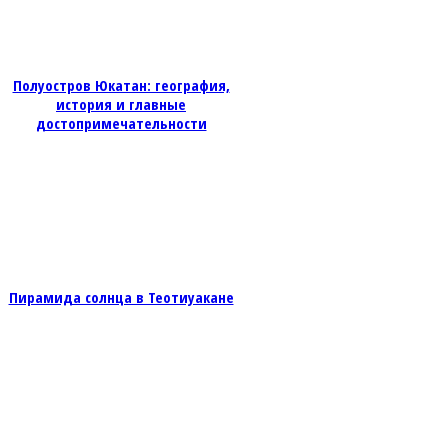
Полуостров Юкатан: география,
история и главные
достопримечательности
Пирамида солнца в Теотиуакане