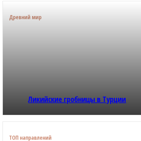
Древний мир
Ликийские гробницы в Турции
ТОП направлений