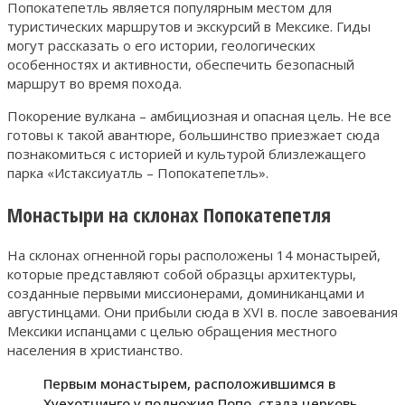
Попокатепетль является популярным местом для
туристических маршрутов и экскурсий в Мексике. Гиды
могут рассказать о его истории, геологических
особенностях и активности, обеспечить безопасный
маршрут во время похода.
Покорение вулкана – амбициозная и опасная цель. Не все
готовы к такой авантюре, большинство приезжает сюда
познакомиться с историей и культурой близлежащего
парка «Истаксиуатль – Попокатепетль».
Монастыри на склонах Попокатепетля
На склонах огненной горы расположены 14 монастырей,
которые представляют собой образцы архитектуры,
созданные первыми миссионерами, доминиканцами и
августинцами. Они прибыли сюда в XVI в. после завоевания
Мексики испанцами с целью обращения местного
населения в христианство.
Первым монастырем, расположившимся в
Хуехотцинго у подножия Попо, стала церковь,