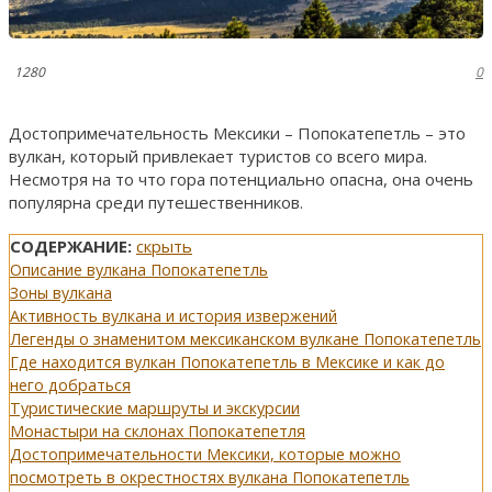
1280
0
Достопримечательность Мексики – Попокатепетль – это
вулкан, который привлекает туристов со всего мира.
Несмотря на то что гора потенциально опасна, она очень
популярна среди путешественников.
СОДЕРЖАНИЕ:
скрыть
Описание вулкана Попокатепетль
Зоны вулкана
Активность вулкана и история извержений
Легенды о знаменитом мексиканском вулкане Попокатепетль
Где находится вулкан Попокатепетль в Мексике и как до
него добраться
Туристические маршруты и экскурсии
Монастыри на склонах Попокатепетля
Достопримечательности Мексики, которые можно
посмотреть в окрестностях вулкана Попокатепетль