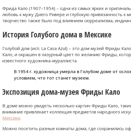
Фрида Кало (1907–1954) – одна из самых ярких и оригина
любовь к мужу Диего Ривере и глубокую привязанность к ме
творчество также было под влиянием сюрреализма, индиан
История Голубого дома в Мексике
Голубой дом (исп. La Casa Azul) – это дом-музей Фриды Кал
Кало, и окрашен в лазурный цвет по желанию Фриды, котора
известного художника-мураллиста.
В 1954 г. художница умерла в Голубом доме от осл
условием, что тот станет музеем.
Экспозиция дома-музея Фриды Кало
В доме можно увидеть несколько картин Фриды Кало, таких 
внимание привлекает коллекция предметов народного иску
Мексики
.
Можно посетить разные комнаты дома, где сохранились офо