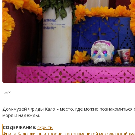
387
Дом-музей Фриды Кало – место, где можно познакомиться с
моря и надежды.
СОДЕРЖАНИЕ:
скрыть
Фрида Кало: жизнь и творчество знаменитой мексиканской х