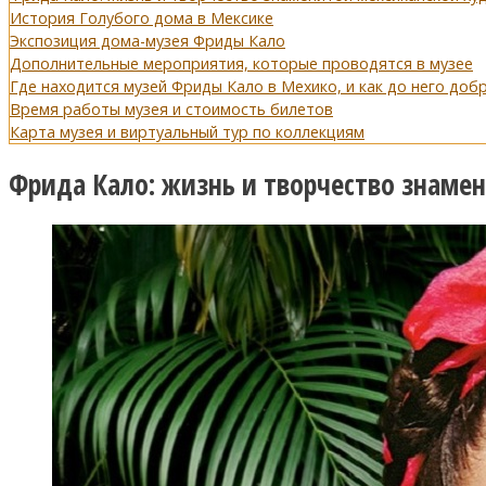
История Голубого дома в Мексике
Экспозиция дома-музея Фриды Кало
Дополнительные мероприятия, которые проводятся в музее
Где находится музей Фриды Кало в Мехико, и как до него доб
Время работы музея и стоимость билетов
Карта музея и виртуальный тур по коллекциям
Фрида Кало: жизнь и творчество знам