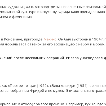
льных художниц XX в. Автопортреты, наполненные символико
ксиканской культуре и искусству. Фрида Кало принадлежала 
изма и феминизма.
о в Койоакане, пригороде
Мехико
. Он был выстроен в 1904 г
я любила этот оттенок за его ассоциацию с небом и морем. 
ожнений после нескольких операций. Ривера унаследовал 
как «Портрет отца» (1952), «Вива ла вида» (1954), ее личны
сства, собранных Фридой и ее мужем. Эти экспонаты отража
рмление и атмосфера того времени. Например, кухню, где ху