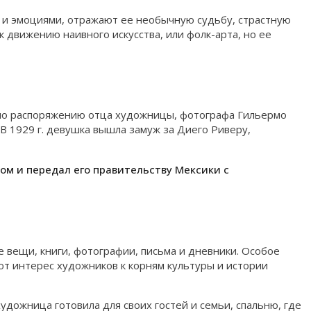
й и эмоциями, отражают ее необычную судьбу, страстную
к движению наивного искусства, или фолк-арта, но ее
. по распоряжению отца художницы, фотографа Гильермо
В 1929 г. девушка вышла замуж за Диего Риверу,
дом и передал его правительству Мексики с
е вещи, книги, фотографии, письма и дневники. Особое
ют интерес художников к корням культуры и истории
дожница готовила для своих гостей и семьи, спальню, где