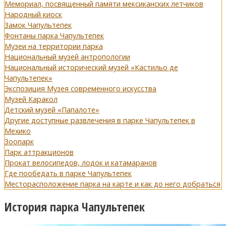
Мемориал, посвященный памяти мексиканских летчиков
Народный киоск
Замок Чапультепек
Фонтаны парка Чапультепек
Музеи на территории парка
Национальный музей антропологии
Национальный исторический музей «Кастильо де
Чапультепек»
Экспозиция Музея современного искусства
Музей Каракол
Детский музей «Папалоте»
Другие доступные развлечения в парке Чапультепек в
Мехико
Зоопарк
Парк аттракционов
Прокат велосипедов, лодок и катамаранов
Где пообедать в парке Чапультепек
Месторасположение парка на карте и как до него добраться
История парка Чапультепек