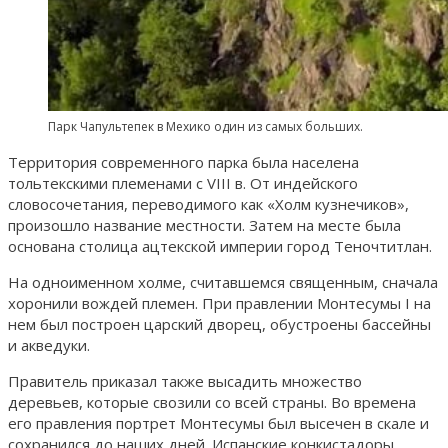
Парк Чапультепек в Мехико один из самых больших.
Территория современного парка была населена
тольтекскими племенами с VIII в. От индейского
словосочетания, переводимого как «Холм кузнечиков»,
произошло название местности. Затем на месте была
основана столица ацтекской империи город Теночтитлан.
На одноименном холме, считавшемся священным, сначала
хоронили вождей племен. При правлении Монтесумы I на
нем был построен царский дворец, обустроены бассейны
и акведуки.
Правитель приказал также высадить множество
деревьев, которые свозили со всей страны. Во времена
его правления портрет Монтесумы был высечен в скале и
сохранился до наших дней. Испанские конкистадоры