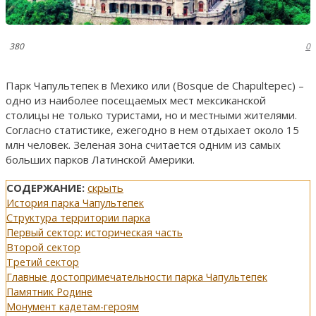
380
0
Парк Чапультепек в Мехико или (Bosque de Chapultepec) –
одно из наиболее посещаемых мест мексиканской
столицы не только туристами, но и местными жителями.
Согласно статистике, ежегодно в нем отдыхает около 15
млн человек. Зеленая зона считается одним из самых
больших парков Латинской Америки.
СОДЕРЖАНИЕ:
скрыть
История парка Чапультепек
Структура территории парка
Первый сектор: историческая часть
Второй сектор
Третий сектор
Главные достопримечательности парка Чапультепек
Памятник Родине
Монумент кадетам-героям