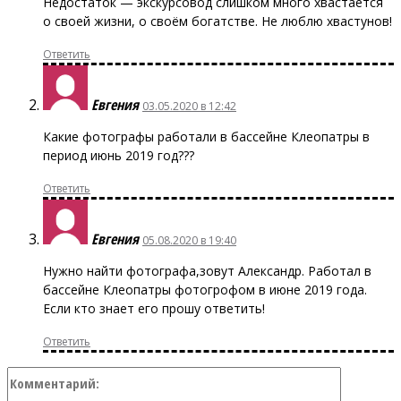
Недостаток — экскурсовод слишком много хвастается
о своей жизни, о своём богатстве. Не люблю хвастунов!
Ответить
Евгения
03.05.2020 в 12:42
Какие фотографы работали в бассейне Клеопатры в
период июнь 2019 год???
Ответить
Евгения
05.08.2020 в 19:40
Нужно найти фотографа,зовут Александр. Работал в
бассейне Клеопатры фотогрофом в июне 2019 года.
Если кто знает его прошу ответить!
Ответить
Коммент