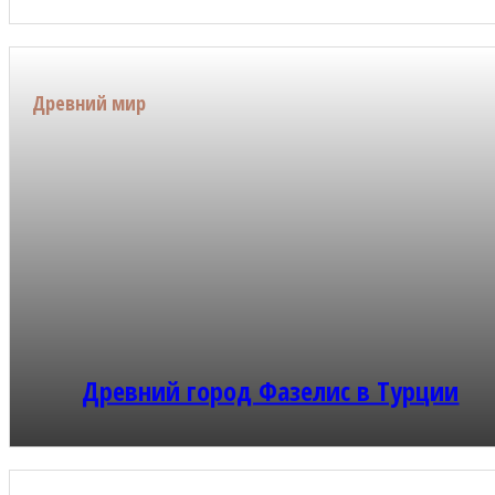
Древний мир
Древний город Фазелис в Турции