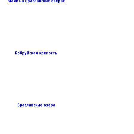
Маяк на Браславских озёрах
Бобруйская крепость
Браславские озера