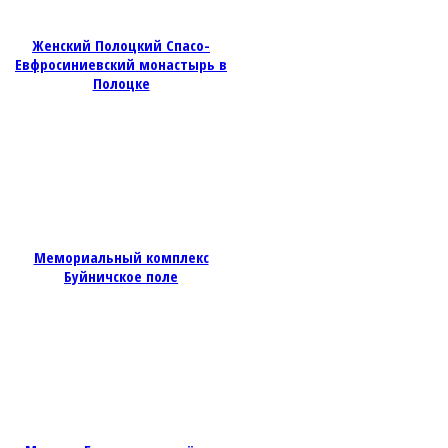
Женский Полоцкий Спасо-
Евфросиниевский монастырь в
Полоцке
Мемориальный комплекс
Буйничское поле