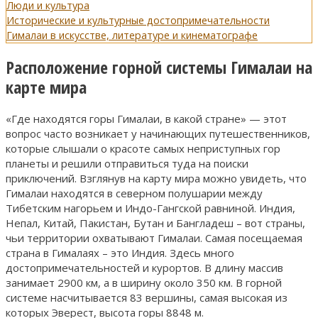
Люди и культура
Исторические и культурные достопримечательности
Гималаи в искусстве, литературе и кинематографе
Расположение горной системы Гималаи на
карте мира
«Где находятся горы Гималаи, в какой стране» — этот
вопрос часто возникает у начинающих путешественников,
которые слышали о красоте самых неприступных гор
планеты и решили отправиться туда на поиски
приключений. Взглянув на карту мира можно увидеть, что
Гималаи находятся в северном полушарии между
Тибетским нагорьем и Индо-Гангской равниной. Индия,
Непал, Китай, Пакистан, Бутан и Бангладеш – вот страны,
чьи территории охватывают Гималаи. Самая посещаемая
страна в Гималаях – это Индия. Здесь много
достопримечательностей и курортов. В длину массив
занимает 2900 км, а в ширину около 350 км. В горной
системе насчитывается 83 вершины, самая высокая из
которых Эверест, высота горы 8848 м.