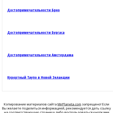
Достопримечательности Брно
Достопримечательности Бургаса
Достопримечательности Амстердама
Курортный Таупо в Новой Зеландии
Копирование материалов сайта
MirPlaneta.com
запрещено! Если
Вы желаете поделиться информацией, рекомендуется дать ссылку
на соответствующую страницу либо воспользоваться кнопками