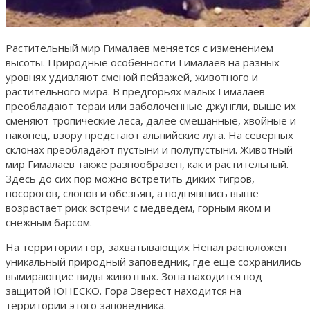
Растительный мир Гималаев меняется с изменением
высоты. Природные особенности Гималаев на разных
уровнях удивляют сменой пейзажей, животного и
растительного мира. В предгорьях малых Гималаев
преобладают тераи или заболоченные джунгли, выше их
сменяют тропические леса, далее смешанные, хвойные и
наконец, взору предстают альпийские луга. На северных
склонах преобладают пустыни и полупустыни. Животный
мир Гималаев также разнообразен, как и растительный.
Здесь до сих пор можно встретить диких тигров,
носорогов, слонов и обезьян, а поднявшись выше
возрастает риск встречи с медведем, горным яком и
снежным барсом.
На территории гор, захватывающих Непал расположен
уникальный природный заповедник, где еще сохранились
вымирающие виды животных. Зона находится под
защитой ЮНЕСКО. Гора Эверест находится на
территории этого заповедника.