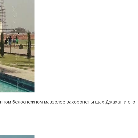
олепном белоснежном мавзолее захоронены шах Джахан и его