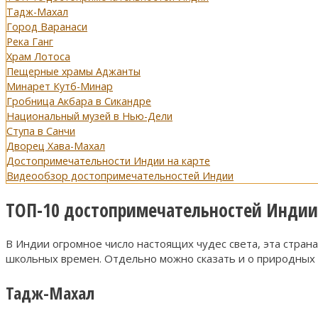
Тадж-Махал
Город Варанаси
Река Ганг
Храм Лотоса
Пещерные храмы Аджанты
Минарет Кутб-Минар
Гробница Акбара в Сикандре
Национальный музей в Нью-Дели
Ступа в Санчи
Дворец Хава-Махал
Достопримечательности Индии на карте
Видеообзор достопримечательностей Индии
ТОП-10 достопримечательностей Индии
В Индии огромное число настоящих чудес света, эта стран
школьных времен. Отдельно можно сказать и о природных
Тадж-Махал