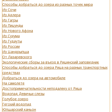
Способы добраться до озера из разных точек мира
Из Сочи
Из Адлера
Из Гагры
Из Пицунды
Из Нового Афона
Из Сухума
Из Гудауты
Из России
Из Цандрыпша
От Лазаревского
Экологические сборы за въезд в Рицинский заповедник
Способы добраться до озера Рица на разных транспортных
средствах
Добраться до озера на автомобиле
На самолете
Достопримечательности неподалеку от Рица
Водопад Девичьи слезы
Голубое озеро
Гегский водопад
Юпшарский каньон