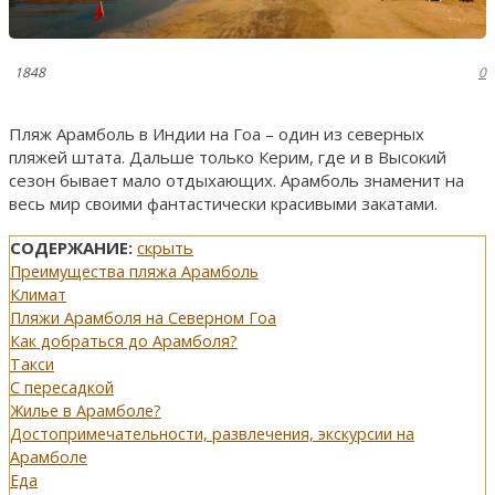
1848
0
Пляж Арамболь в Индии на Гоа – один из северных
пляжей штата. Дальше только Керим, где и в Высокий
сезон бывает мало отдыхающих. Арамболь знаменит на
весь мир своими фантастически красивыми закатами.
СОДЕРЖАНИЕ:
скрыть
Преимущества пляжа Арамболь
Климат
Пляжи Арамболя на Северном Гоа
Как добраться до Арамболя?
Такси
С пересадкой
Жилье в Арамболе?
Достопримечательности, развлечения, экскурсии на
Арамболе
Еда