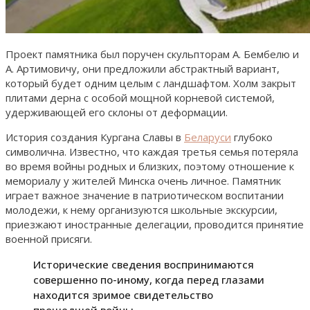
Проект памятника был поручен скульпторам А. Бембелю и
А. Артимовичу, они предложили абстрактный вариант,
который будет одним целым с ландшафтом. Холм закрыт
плитами дерна с особой мощной корневой системой,
удерживающей его склоны от деформации.
История создания Кургана Славы в
Беларуси
глубоко
символична. Известно, что каждая третья семья потеряла
во время войны родных и близких, поэтому отношение к
мемориалу у жителей Минска очень личное. Памятник
играет важное значение в патриотическом воспитании
молодежи, к нему организуются школьные экскурсии,
приезжают иностранные делегации, проводится принятие
военной присяги.
Исторические сведения воспринимаются
совершенно по-иному, когда перед глазами
находится зримое свидетельство
прошедшей войны.