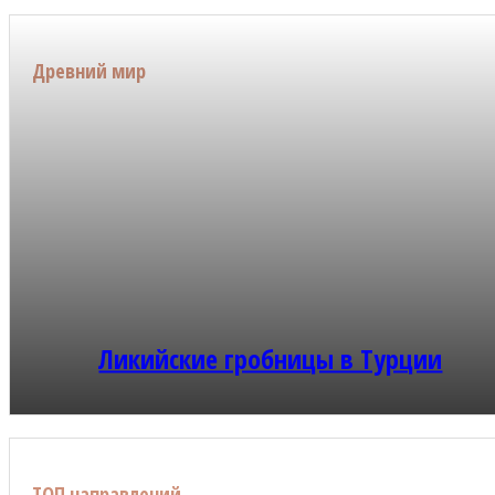
Древний мир
Ликийские гробницы в Турции
ТОП направлений