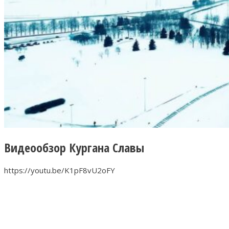
Видеообзор Кургана Славы
https://youtu.be/K1pF8vU2oFY