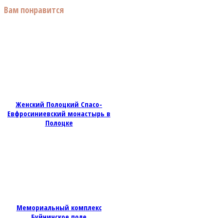
Вам понравится
Женский Полоцкий Спасо-
Евфросиниевский монастырь в
Полоцке
Мемориальный комплекс
Буйничское поле