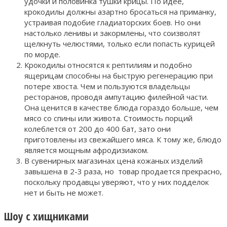
удочки и половинка тушки крицы. По идее,
крокодилы должны азартно бросаться на приманку,
устраивая подобие гладиаторских боев. Но они
настолько ленивы и закормлены, что соизволят
щелкнуть челюстями, только если попасть курицей
по морде.
Крокодилы относятся к рептилиям и подобно
ящерицам способны на быструю регенерацию при
потере хвоста. Чем и пользуются владельцы
ресторанов, проводя ампутацию филейной части.
Она ценится в качестве блюда гораздо больше, чем
мясо со спины или живота. Стоимость порций
колеблется от 200 до 400 бат, зато они
приготовлены из свежайшего мяса. К тому же, блюдо
является мощным афродизиаком.
В сувенирных магазинах цена кожаных изделий
завышена в 2-3 раза, но товар продается прекрасно,
поскольку продавцы уверяют, что у них подделок
нет и быть не может.
Шоу с хищниками