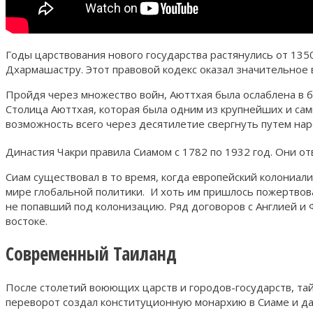
Годы царствования нового государства растянулись от 135
Дхармашастру. Этот правовой кодекс оказал значительное 
Пройдя через множество войн, Аюттхая была ослаблена в б
Столица Аюттхая, которая была одним из крупнейших и сам
возможность всего через десятилетие свергнуть путем нар
Династия Чакри правила Сиамом с 1782 по 1932 год. Они от
Сиам существовал в то время, когда европейский колониал
мире глобальной политики. И хоть им пришлось пожертвова
не попавший под колонизацию. Ряд договоров с Англией и 
востоке.
Современный Таиланд
После столетий воюющих царств и городов-государств, та
переворот создал конституционную монархию в Сиаме и да