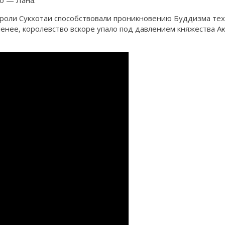
во — Лана.
Короли Сукхотаи способствовали проникновению Буддизма те
енее, королевство вскоре упало под давлением княжества Аю