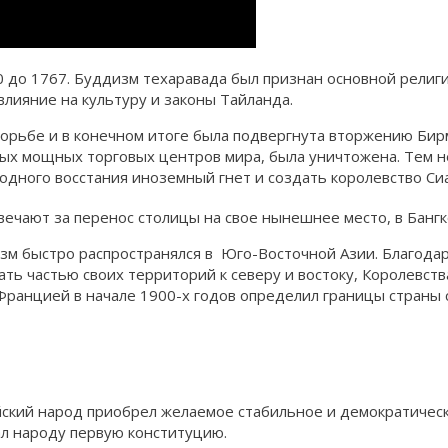
0 до 1767. Буддизм техаравада был признан основной религ
влияние на культуру и законы Тайланда.
орьбе и в конечном итоге была подвергнута вторжению Бирм
ых мощных торговых центров мира, была уничтожена. Тем не
одного восстания иноземный гнет и создать королевство Си
вечают за перенос столицы на свое нынешнее место, в Бангк
изм быстро распространялся в Юго-Восточной Азии. Благода
ть частью своих территорий к северу и востоку, Королевст
Францией в начале 1900-х годов определил границы страны 
йский народ приобрел желаемое стабильное и демократическ
л народу первую конституцию.