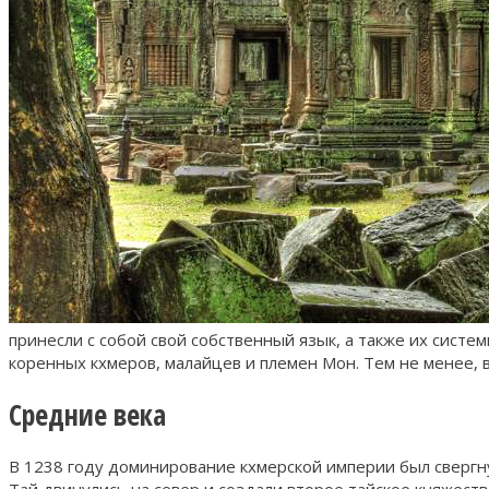
принесли с собой свой собственный язык, а также их систе
коренных кхмеров, малайцев и племен Мон. Тем не менее,
Средние века
В 1238 году доминирование кхмерской империи был свергн