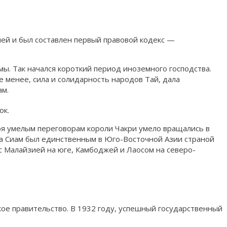
ией и был составлен первый правовой кодекс —
ы. Так начался короткий период иноземного господства.
 менее, сила и солидарность народов Тай, дала
ам.
ок.
ря умелым переговорам короли Чакри умело вращались в
ва Сиам был единственным в Юго-Восточной Азии страной
с Малайзией на юге, Камбоджей и Лаосом на северо-
ое правительство. В 1932 году, успешный государственный