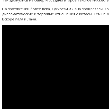
Тай двинулись на север и создали второе тайское княжест
На протяжении более века, Сукхотаи и Лана процветали. 
дипломатические и торговые отношения с Китаем. Тем не м
Вскоре пала и Лана.