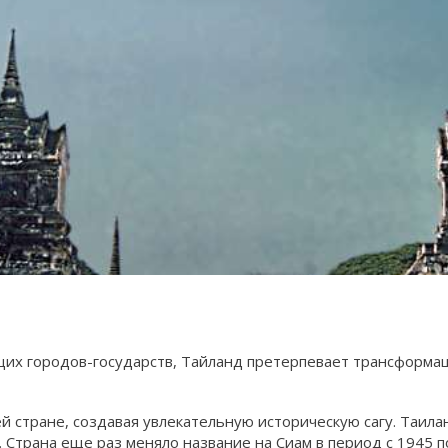
щих городов-государств, Тайланд претерпевает трансформа
ей стране, создавая увлекательную историческую сагу. Таил
Страна еще раз меняло название на Сиам в период с 1945 по