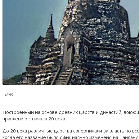
1885
Построенный на основе древних царств и династий, воюю
правлению с начала 20 века.
До 20 века различные царства соперничали за власть по вс
когда его название было официально изменено на Тайланд. 