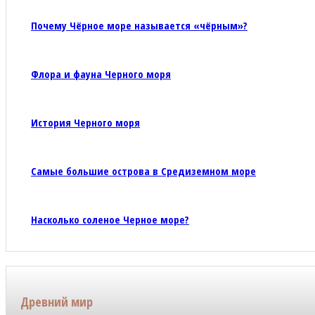
Почему Чёрное море называется «чёрным»?
Флора и фауна Черного моря
История Черного моря
Самые большие острова в Средиземном море
Насколько соленое Черное море?
Древний мир