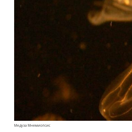
Медуза Мнемиопсис