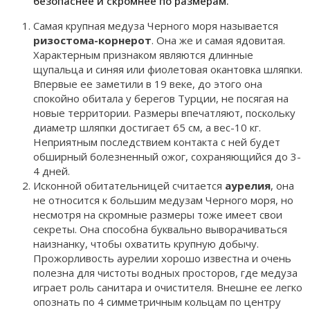
безопаснее и скромнее по размерам.
Самая крупная медуза Черного моря называется
ризостома-корнерот
. Она же и самая ядовитая.
Характерным признаком являются длинные
щупальца и синяя или фиолетовая окантовка шляпки.
Впервые ее заметили в 19 веке, до этого она
спокойно обитала у берегов Турции, не посягая на
новые территории. Размеры впечатляют, поскольку
диаметр шляпки достигает 65 см, а вес-10 кг.
Неприятным последствием контакта с ней будет
обширный болезненный ожог, сохраняющийся до 3-
4 дней.
Исконной обитательницей считается
аурелия
, она
не относится к большим медузам Черного моря, но
несмотря на скромные размеры тоже имеет свои
секреты. Она способна буквально выворачиваться
наизнанку, чтобы охватить крупную добычу.
Прожорливость аурелии хорошо известна и очень
полезна для чистоты водных просторов, где медуза
играет роль санитара и очистителя. Внешне ее легко
опознать по 4 симметричным кольцам по центру