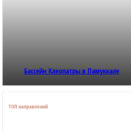
Бассейн Клеопатры в Памуккале
ТОП направлений