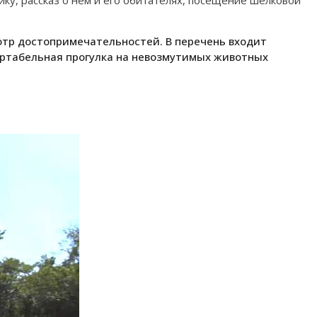
нику, рассказ о нем и его обитателях, посещение шелковой
мотр достопримечательностей. В перечень входит
ортабельная прогулка на невозмутимых животных