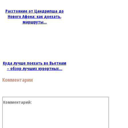
Расстояние от Цандрипша до
Нового Афона: как доехать,
маршруты...
Куда лучше поехать во Вьетнам
– обзор лучших курортных...
Комментарии
Коммент