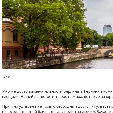
1131
Многие достопримечательности Берлина в Германии можно 
площади. На ней вас встретят ворота Мира, которые заво
Приятно удивляет не только свободный доступ к культовы
непосредственной близости, идут один за другим. Зачасту