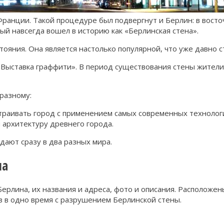
Франции. Такой процедуре был подвергнут и Берлин: в восто
ый навсегда вошел в историю как «Берлинская стена».
стояния. Она является настолько популярной, что уже давно
Выставка граффити». В период существования стены жители
-разному:
траивать город с применением самых современных технолог
 архитектуру древнего города.
адают сразу в два разных мира.
на
рлина, их названия и адреса, фото и описания. Расположены
ез в одно время с разрушением Берлинской стены.