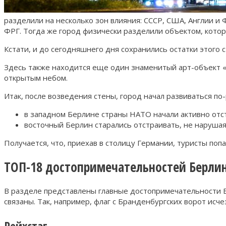
разделили на несколько зон влияния: СССР, США, Англии и 
ФРГ. Тогда же город физически разделили объектом, котор
Кстати, и до сегодняшнего дня сохранились остатки этого 
Здесь также находится еще один знаменитый арт-объект «
открытым небом.
Итак, после возведения стены, город начал развиваться по
в западном Берлине страны НАТО начали активно отс
восточный Берлин старались отстраивать, не нарушая
Получается, что, приехав в столицу Германии, туристы поп
ТОП-18 достопримечательностей Берли
В разделе представлены главные достопримечательности Бе
связаны. Так, например, флаг с Бранденбургских ворот исч
Рейхстаг