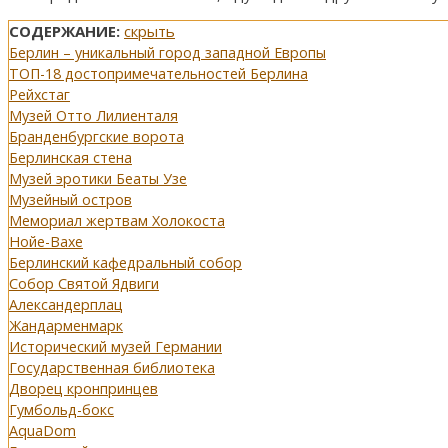
СОДЕРЖАНИЕ:
скрыть
Берлин – уникальный город западной Европы
ТОП-18 достопримечательностей Берлина
Рейхстаг
Музей Отто Лилиенталя
Бранденбургские ворота
Берлинская стена
Музей эротики Беаты Узе
Музейный остров
Мемориал жертвам Холокоста
Нойе-Вахе
Берлинский кафедральный собор
Собор Святой Ядвиги
Александерплац
Жандарменмарк
Исторический музей Германии
Государственная библиотека
Дворец кронпринцев
Гумбольд-бокс
AquaDom