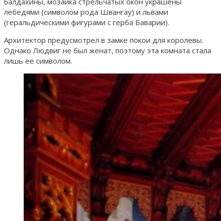
балдахины, мозаика стрельчатых окон украшены
лебедями (символом рода Швангау) и львами
(геральдическими фигурами с герба Баварии).
Архитектор предусмотрел в замке покои для королевы.
Однако Людвиг не был женат, поэтому эта комната стала
лишь ее символом.