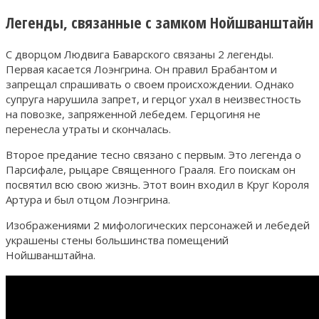
Легенды, связанные с замком Нойшванштайн
С дворцом Людвига Баварского связаны 2 легенды.
Первая касается Лоэнгрина. Он правил Брабантом и
запрещал спрашивать о своем происхождении. Однако
супруга нарушила запрет, и герцог ухал в неизвестность
на повозке, запряженной лебедем. Герцогиня не
перенесла утраты и скончалась.
Второе предание тесно связано с первым. Это легенда о
Парсифале, рыцаре Священного Грааля. Его поискам он
посвятил всю свою жизнь. Этот воин входил в Круг Короля
Артура и был отцом Лоэнгрина.
Изображениями 2 мифологических персонажей и лебедей
украшены стены большинства помещений
Нойшванштайна.