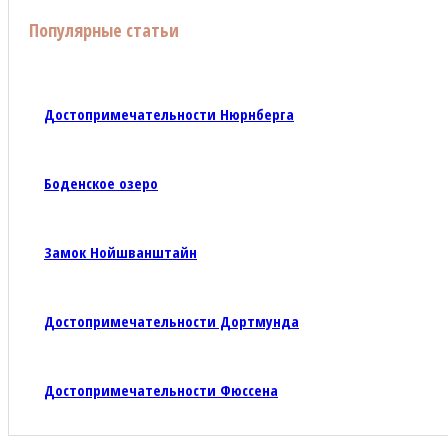
Популярные статьи
Достопримечательности Нюрнберга
Боденское озеро
Замок Нойшванштайн
Достопримечательности Дортмунда
Достопримечательности Фюссена