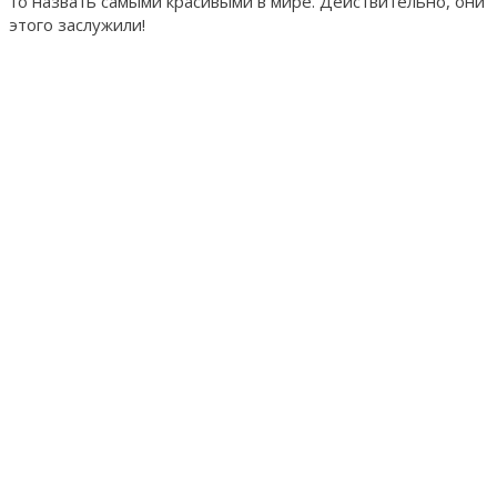
то назвать самыми красивыми в мире. Действительно, они
этого заслужили!