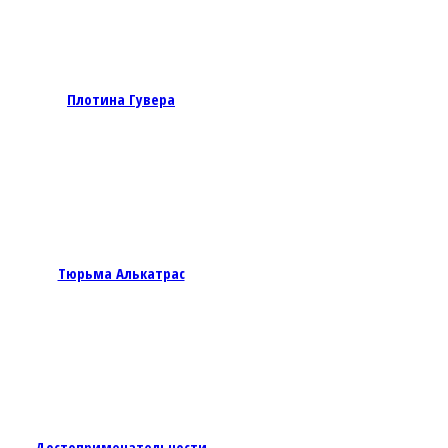
Плотина Гувера
Тюрьма Алькатрас
Достопримечательности