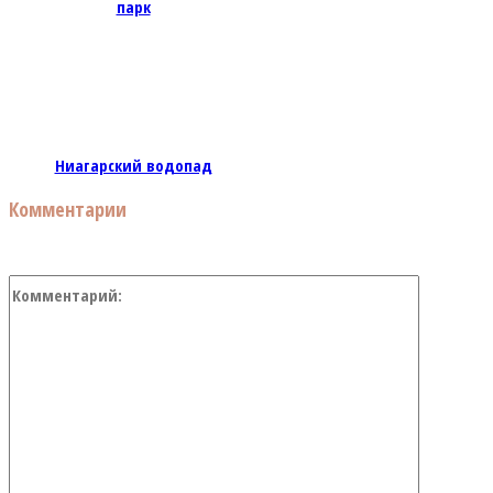
парк
Ниагарский водопад
Комментарии
Коммент