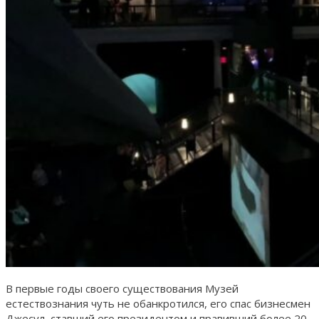
В первые годы своего существования Музей
естествознания чуть не обанкротился, его спас бизнесмен
Джесул, ставший его президентом и правивший более 20