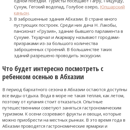
одной поездки. Туристы посещают Гагру, Пицунду,
Сухум, Гегский водопад, Голубое озеро,
Юпшарский
каньон
.
В заброшенные здания Абхазии. В стране много
пустующих построек. Среди них дача Н. Лакобы,
пансионат «Грузия», здание бывшего парламента в
Сухуме. Ткуарчал и Акармару называют городами-
призраками из-за большого количества
заброшенных строений. В большинстве таких
зданий разрешено проводить экскурсии.
Что будет интересно посмотреть с
ребенком осенью в Абхазии
В период бархатного сезона в Абхазии остаются доступны
все виды отдыха. Вода в море не такая теплая, как летом,
поэтому от купания стоит отказаться. Опытные
путешественники советуют заняться гастрономическим
туризмом. К осени созревают фрукты и овощи, которые
можно приобрести на местных рынках. В это время года в
Абхазии проводятся гастрономические ярмарки и