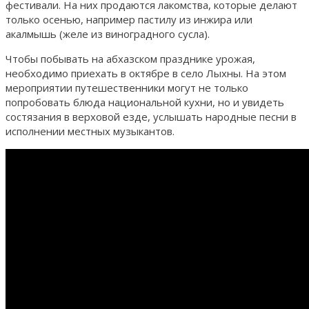
фестивали. На них продаются лакомства, которые делают
только осенью, например пастилу из инжира или
акалмышь (желе из виноградного сусла).
Чтобы побывать на абхазском празднике урожая,
необходимо приехать в октябре в село Лыхны. На этом
мероприятии путешественники могут не только
попробовать блюда национальной кухни, но и увидеть
состязания в верховой езде, услышать народные песни в
исполнении местных музыкантов.