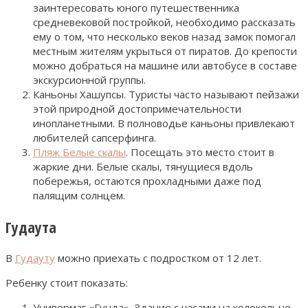
заинтересовать юного путешественника
средневековой постройкой, необходимо рассказать
ему о том, что несколько веков назад замок помогал
местным жителям укрыться от пиратов. До крепости
можно добраться на машине или автобусе в составе
экскурсионной группы.
Каньоны Хашупсы. Туристы часто называют пейзажи
этой природной достопримечательности
инопланетными. В полноводье каньоны привлекают
любителей сапсерфинга.
Пляж Белые скалы
. Посещать это место стоит в
жаркие дни. Белые скалы, тянущиеся вдоль
побережья, остаются прохладными даже под
палящим солнцем.
Гудаута
В
Гудауту
можно приехать с подростком от 12 лет.
Ребенку стоит показать:
Универмаг «Гунда». Здание с часами на колокольне