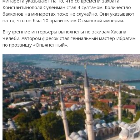
минарета указывают на то, что со времени захвата
Константинополя Сулейман стал 4 султаном. Количество
балконов на минаретах тоже не случайно. Они указывают
на то, что он был 10 правителем Османской империи.
Внутренние интерьеры выполнены по эскизам Хасана
Челеби. Автором фресок стал гениальный мастер Ибрагим
по прозвищу «Опьяненный».