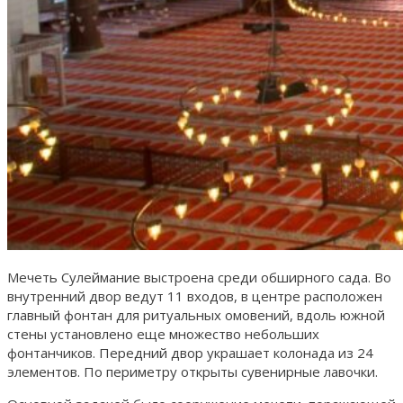
Мечеть Сулеймание выстроена среди обширного сада. Во
внутренний двор ведут 11 входов, в центре расположен
главный фонтан для ритуальных омовений, вдоль южной
стены установлено еще множество небольших
фонтанчиков. Передний двор украшает колонада из 24
элементов. По периметру открыты сувенирные лавочки.