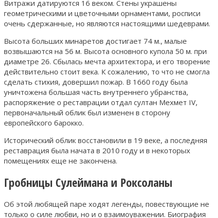
Витражи датируются 16 веком. Стены украшены
геометрическими и цветочными орнаментами, росписи
очень сдержанные, но являются настоящими шедеврами.
Высота больших минаретов достигает 74 м., малые
возвышаются на 56 м. Высота основного купола 50 м. при
диаметре 26. Сбылась мечта архитектора, и его творение
действительно стоит века. К сожалению, то что не смогла
сделать стихия, довершил пожар. В 1660 году была
уничтожена большая часть внутреннего убранства,
распоряжение о реставрации отдал султан Мехмет IV,
первоначальный облик был изменен в сторону
европейского барокко.
Исторический облик восстановили в 19 веке, а последняя
реставрация была начата в 2010 году и в некоторых
помещениях еще не закончена.
Гробницы Сулеймана и Роксоланы
Об этой любящей паре ходят легенды, повествующие не
только о силе любви, но и о взаимоуважении. Биография