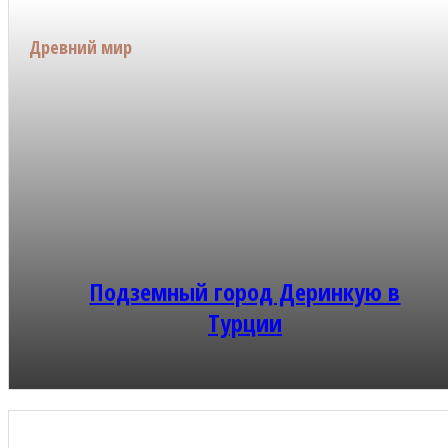
Древний мир
Подземный город Деринкую в
Турции