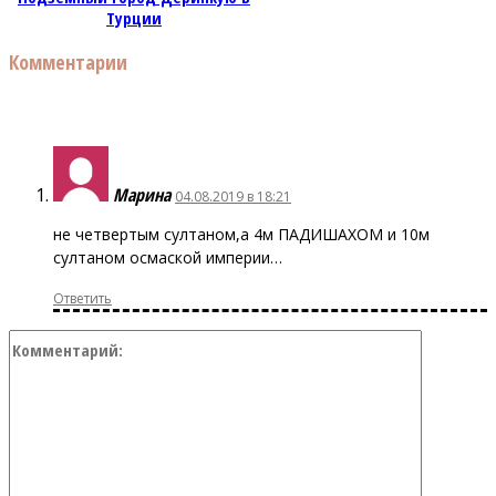
Турции
Комментарии
Марина
04.08.2019 в 18:21
не четвертым султаном,а 4м ПАДИШАХОМ и 10м
султаном осмаской империи…
Ответить
Коммент