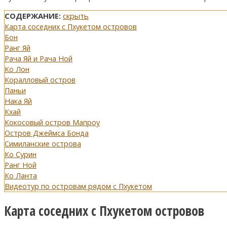
СОДЕРЖАНИЕ:
скрыть
Карта соседних с Пхукетом островов
Бон
Ранг Яй
Рача Яй и Рача Ной
Ко Лон
Коралловый остров
Паньи
Нака Яй
Кхай
Кокосовый остров Мапроу
Остров Джеймса Бонда
Симиланские острова
Ко Сурин
Ранг Ной
Ко Ланта
Видеотур по островам рядом с Пхукетом
Карта соседних с Пхукетом островов