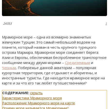
24353
1
Мраморное море – одна из всемирно знаменитых
жемчужин Турции. Это самый небольшой водоем на
планете, который назван в честь крупного турецкого
острова Мармара. Мраморное море соединяет берега
Азии и Европы, обеспечивая беспроблемное транспортное
сообщение между двумя морями –
Средиземным
и
Черным
. Побережье данной акватории – популярная
курортная территория, где отдыхают и аборигены, и
иностранные туристы. Где находится мраморное море на
карте и за что его так любят путешественники?
СОДЕРЖАНИЕ:
скрыть
Характеристики Мраморного моря
Расположение Мраморного моря на карте
Почему море называется Мраморным?