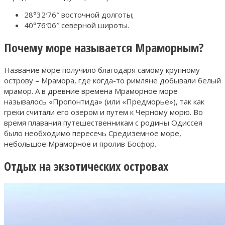
28°32′76″ восточной долготы;
40°76′06″ северной широты.
Почему море называется Мраморным?
Название море получило благодаря самому крупному
острову – Мрамора, где когда-то римляне добывали белый
мрамор. А в древние времена Мраморное море
называлось «Пропонтида» (или «Предморье»), так как
греки считали его озером и путем к Черному морю. Во
время плавания путешественникам с родины Одиссея
было необходимо пересечь Средиземное море,
небольшое Мраморное и пролив Босфор.
Отдых на экзотических островах