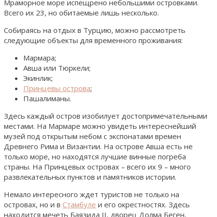
Мраморное море испещрено небольшими островками.
Всего их 23, но обитаемые лишь несколько.
Собираясь на отдых в Турцию, можно рассмотреть
следующие объекты для временного проживания:
Мармара;
Авша или Тюркели;
Экинлик;
Принцевы острова
;
Пашалиманы.
Здесь каждый остров изобилует достопримечательными
местами. На Мармаре можно увидеть интереснейший
музей под открытым небом с экспонатами времен
Древнего Рима и Византии. На острове Авша есть не
только море, но находятся лучшие винные погреба
страны. На Принцевых островах – всего их 9 – много
развлекательных пунктов и памятников истории.
Немало интересного ждет туристов не только на
островах, но и в
Стамбуле
и его окрестностях. Здесь
находится мечеть Баязида II, дворец Долма Беген,