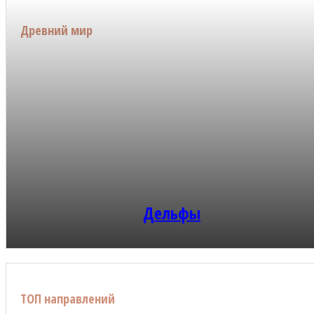
Древний мир
Дельфы
ТОП направлений