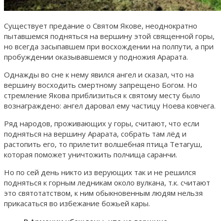
Существует предание о Святом Якове, неоднократно
пытавшемся подняться на вершину этой священной горы,
но всегда засыпавшем при восхождении на полпути, а при
пробуждении оказывавшемся у подножия Арарата.
Однажды во сне к нему явился ангел и сказал, что на
вершину восходить смертному запрещено Богом. Но
стремление Якова приблизиться к святому месту было
вознаграждено: ангел даровал ему частицу Ноева ковчега.
Ряд народов, проживающих у горы, считают, что если
подняться на вершину Арарата, собрать там лёд и
растопить его, то прилетит волшебная птица Тетагуш,
которая поможет уничтожить полчища саранчи.
Но по сей день никто из верующих так и не решился
подняться к горным ледникам около вулкана, т.к. считают
это святотатством, к ним обыкновенным людям нельзя
прикасаться во избежание божьей кары.