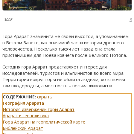
3008
3
Гора Арарат знаменита не своей высотой, а упоминанием
в Ветхом Завете, как значимой части истории древнего
человечества. Несколько тысяч лет назад она стала
пристанищем для Ноева ковчега после Великого Потопа.
Сегодня гора Арарат представляет интерес для
исследователей, туристов и альпинистов во всего мира.
Территория вокруг горы не обжита людьми, хотя почвы
там плодородны, а местность – весьма живописна.
СОДЕРЖАНИЕ:
скрыть
География Арарата
История извержений горы Арарат
Арарат и геополитика
Гора Арарат на геополитической карте
Библейский Арарат