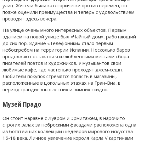
улиц. Жители были категорически против перемен, но
позже оценили преимущества и теперь с удовольствием
проводят здесь вечера.
На улице очень много интересных объектов. Первым
зданием на новой улице был «Чайный дом», работающий
до сих пор. Здание «Телефоники» стало первым
небоскребом на территории Испании. Несколько баров
продолжают оставаться излюбленными местами сбора
писателей поэтов и художников. У музыкантов свои
любимые кафе, где частенько проходят джем-сешн.
Любители покупок стремятся попасть в магазины,
расположенные в цокольных этажах на Гран-Виа, в
период грандиозных летних и зимних скидок.
Музей Прадо
Он стоит наравне с Лувром и Эрмитажем, в нарочито
строгих залах за неброскими фасадами расположена одна
из богатейших коллекций шедевров мирового искусства
15-18 века. Личное увлечение короля Карла V картинами