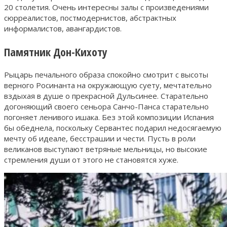
20 столетия. Очень интересны залы с произведениями
сюрреалистов, постмодернистов, абстрактных
информалистов, авангардистов.
Памятник Дон-Кихоту
Рыцарь печального образа спокойно смотрит с высоты
верного Росинанта на окружающую суету, мечтательно
вздыхая в душе о прекрасной Дульсинее. Старательно
догоняющий своего сеньора Санчо-Панса старательно
погоняет ленивого ишака. Без этой композиции Испания
бы обеднела, поскольку Сервантес подарил недосягаемую
мечту об идеале, бесстрашии и чести. Пусть в роли
великанов выступают ветряные мельницы, но высокие
стремления души от этого не становятся хуже.