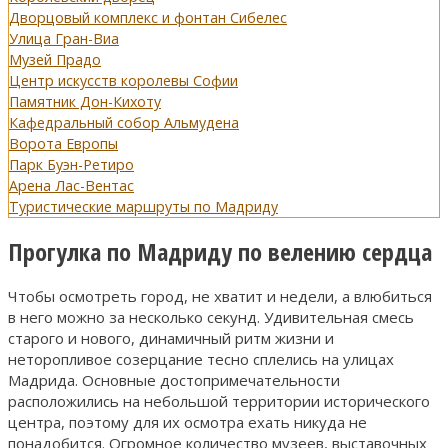
Дворцовый комплекс и фонтан Сибелес
Улица Гран-Виа
Музей Прадо
Центр искусств королевы Софии
Памятник Дон-Кихоту
Кафедральный собор Альмудена
Ворота Европы
Парк Буэн-Ретиро
Арена Лас-Вентас
Туристические маршруты по Мадриду
Прогулка по Мадриду по велению сердца
Чтобы осмотреть город, не хватит и недели, а влюбиться
в него можно за несколько секунд. Удивительная смесь
старого и нового, динамичный ритм жизни и
неторопливое созерцание тесно сплелись на улицах
Мадрида. Основные достопримечательности
расположились на небольшой территории исторического
центра, поэтому для их осмотра ехать никуда не
понадобится. Огромное количество музеев, выставочных