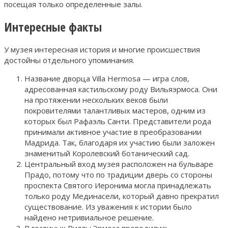
посещая только определенные залы.
Интересные факты
У музея интересная история и многие происшествия
достойны отдельного упоминания.
Название дворца Villa Hermosa — игра слов,
адресованная кастильскому роду Вильяэрмоса. Они
на протяжении нескольких веков были
покровителями талантливых мастеров, одним из
которых был Рафаэль Санти. Представители рода
принимали активное участие в преобразовании
Мадрида. Так, благодаря их участию были заложен
знаменитый Королевский ботанический сад.
Центральный вход музея расположен на бульваре
Прадо, потому что по традиции дверь со стороны
проспекта Святого Иеронима могла принадлежать
только роду Мединасели, который давно прекратил
существование. Из уважения к истории было
найдено нетривиальное решение.
В гостиных Виллы Эрмоса проводились