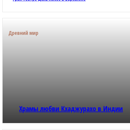
Древний мир
Храмы любви Кхаджурахо в Индии