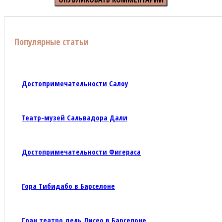
Популярные статьи
Достопримечательности Салоу
Театр-музей Сальвадора Дали
Достопримечательности Фигераса
Гора Тибидабо в Барселоне
Гран театро дель Лисео в Барселоне