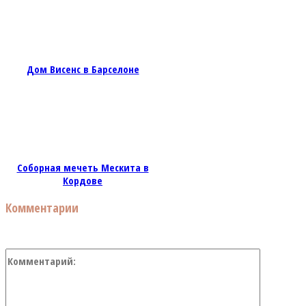
Дом Висенс в Барселоне
Соборная мечеть Мескита в
Кордове
Комментарии
Коммент