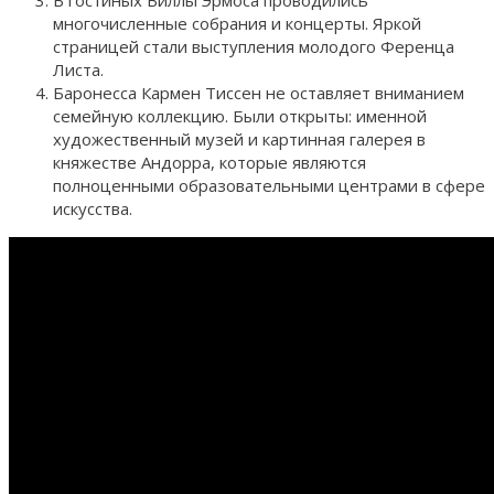
многочисленные собрания и концерты. Яркой
страницей стали выступления молодого Ференца
Листа.
Баронесса Кармен Тиссен не оставляет вниманием
семейную коллекцию. Были открыты: именной
художественный музей и картинная галерея в
княжестве Андорра, которые являются
полноценными образовательными центрами в сфере
искусства.