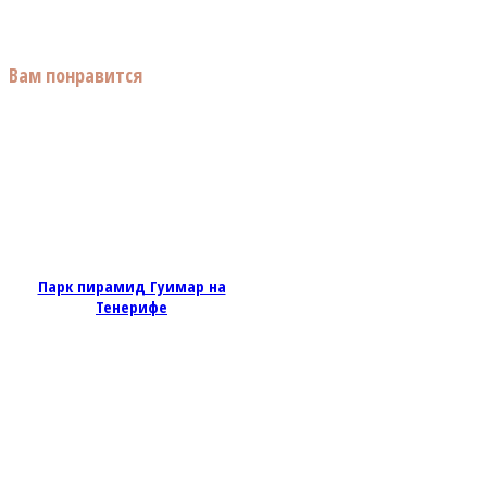
Вам понравится
Парк пирамид Гуимар на
Тенерифе