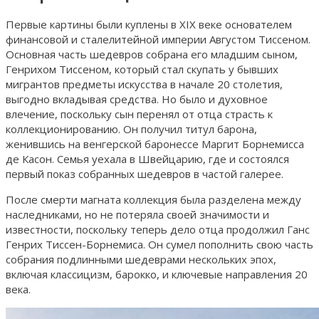
Первые картины были куплены в XIX веке основателем
финансовой и сталелитейной империи Августом Тиссеном.
Основная часть шедевров собрана его младшим сыном,
Генрихом Тиссеном, который стал скупать у бывших
мигрантов предметы искусства в начале 20 столетия,
выгодно вкладывая средства. Но было и духовное
влечение, поскольку сын перенял от отца страсть к
коллекционированию. Он получил титул барона,
женившись на венгерской баронессе Маргит Борнемисса
де Касон. Семья уехала в Швейцарию, где и состоялся
первый показ собранных шедевров в частой галерее.
После смерти магната коллекция была разделена между
наследниками, но не потеряла своей значимости и
известности, поскольку теперь дело отца продолжил Ганс
Генрих Тиссен-Борнемиса. Он сумел пополнить свою часть
собрания подлинными шедеврами нескольких эпох,
включая классицизм, барокко, и ключевые направления 20
века.