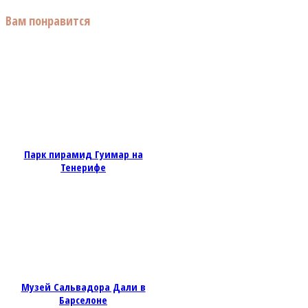
Вам понравится
Парк пирамид Гуимар на
Тенерифе
Музей Сальвадора Дали в
Барселоне