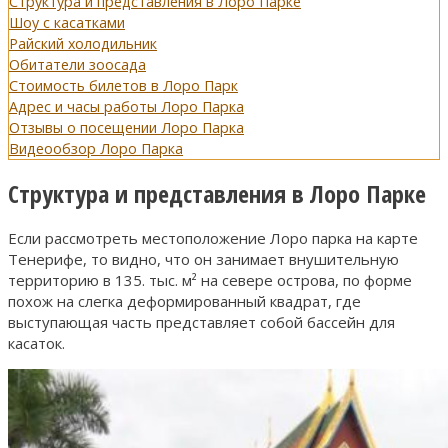
Структура и представления в Лоро Парке
Шоу с касатками
Райский холодильник
Обитатели зоосада
Стоимость билетов в Лоро Парк
Адрес и часы работы Лоро Парка
Отзывы о посещении Лоро Парка
Видеообзор Лоро Парка
Структура и представления в Лоро Парке
Если рассмотреть местоположение Лоро парка на карте
Тенерифе, то видно, что он занимает внушительную
территорию в 135. тыс. м² на севере острова, по форме
похож на слегка деформированный квадрат, где
выступающая часть представляет собой бассейн для
касаток.