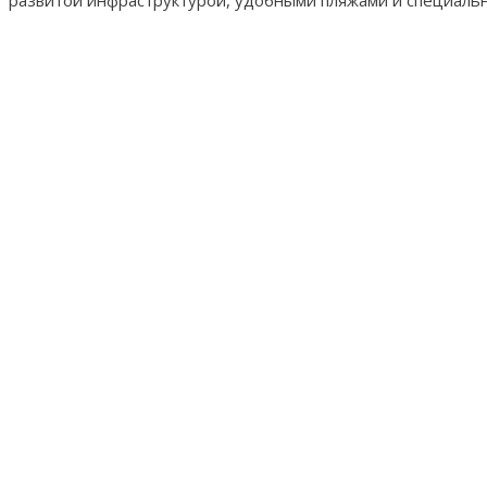
развитой инфраструктурой, удобными пляжами и специаль