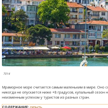
7014
Мраморное море считается самым маленьким в мире. Оно 
никогда не опускается ниже +8 градусов, купальный сезон
неизменным успехом у туристов из разных стран.
СОДЕРЖАНИЕ:
скрыть