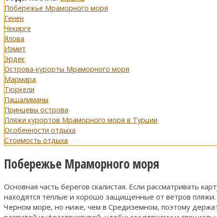
Побережье Мраморного моря
Генен
Чекирге
Ялова
Измит
Эрдек
Острова-курорты Мраморного моря
Мармара
Тюркели
Пашалиманы
Принцевы острова
Пляжи курортов Мраморного моря в Турции
Особенности отдыха
Стоимость отдыха
Побережье Мраморного моря
Основная часть берегов скалистая. Если рассматривать ка
находятся теплые и хорошо защищенные от ветров пляжи. Г
Черном море, но ниже, чем в Средиземном, поэтому держат