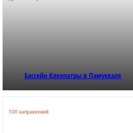
Бассейн Клеопатры в Памуккале
ТОП направлений