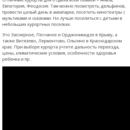
Евпатория, Феодосия. Там можно посмотреть дельфинов,
провести целый день в аквапарке, посетить кинотеатры с
мультиками и сказками. Но лучше поселиться с детьми в
небольших курортных поселках.
Это Заозерное, Песчаное и Орджоникидзе в Крыму, а
также Витязево, Лермонтово, Ольгино в Краснодарском
крае. При выборе курорта учтите дальность переезда,
цены, климатические условия, особенности здоровья
ребенка и пр.